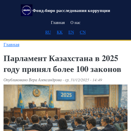
Перейти к основному содержанию
Фонд-бюро расследования коррупции
Main navigation
Главная
О нас
RU
KK
EN
CN
Главная
Парламент Казахстана в 2025
году принял более 100 законов
Опубликовано
Вера Александрова
-
ср, 31/12/2025 - 14:49