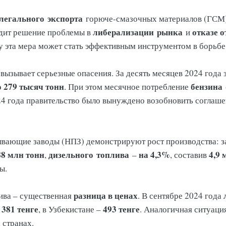
легального
экспорта
горюче-смазочных материалов (ГСМ) 
либерализации
рынка
отказе 
идит решение проблемы в
и
у эта мера может стать эффективным инструментом в борьбе
вызывает серьезные опасения. За десять месяцев 2024 года
о 279 тысяч тонн
бензина
. При этом месячное потребление
024 года правительство было вынуждено возобновить соглаш
ывающие заводы (НПЗ) демонстрируют рост производства: за
88 млн тонн
дизельного
топлива
на 4,3%
4,9 
,
–
, составив
ы.
разница в ценах
ива – существенная
. В сентябре 2024 года
381 тенге
493 тенге
–
, в Узбекистане –
. Аналогичная ситуаци
 странах.