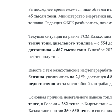
не
За последнее время ежемесячные объемы
45 тысяч тонн
. Министерство энергетики в
топливо. Редакция ФБРК разбиралась, почем
Текущая ситуация на рынке ГСМ Казахстана 
тысяч тонн
дизельного
топлива
с 554 д
,
–
дизтоплива
467 тысяч тонн
–
. В ноябре 2
нефтепродуктов.
Вместе с тем казахстанские нефтеперерабат
бензина
на 2,1%
4,
увеличилась
, достигнув
недостаточно
из-за масштабной контрабанд
Основная причина нелегального вывоза топл
тенге
282 тенге
, в России –
, в Кыргызстане 
350-550 тенге
Казахстане против
в соседних