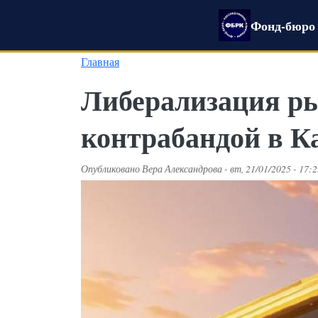
Перейти к основному содержанию
Фонд-бюро 
Главная
Либерализация ры
контрабандой в К
Опубликовано
Вера Александрова
-
вт, 21/01/2025 - 17: