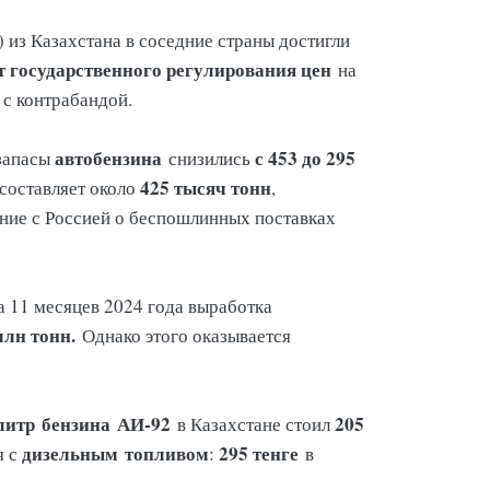
из Казахстана в соседние страны достигли
от государственного регулирования цен
на
 с контрабандой.
автобензина
с 453 до 295
 запасы
снизились
425 тысяч тонн
составляет около
,
ение с Россией о беспошлинных поставках
 11 месяцев 2024 года выработка
млн тонн.
Однако этого оказывается
литр
бензина
АИ-92
205
в Казахстане стоил
дизельным
топливом
295 тенге
я с
:
в