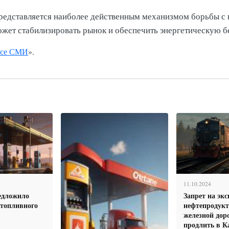
едставляется наиболее действенным механизмом борьбы с к
жет стабилизировать рынок и обеспечить энергетическую б
се СМИ
».
11.10.2024
едложило
Запрет на экс
 топливного
нефтепродукт
железной доро
продлить в К