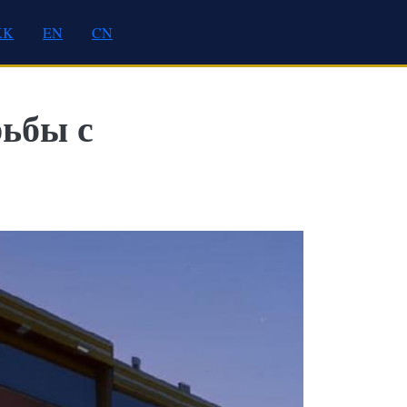
KK
EN
CN
рьбы с