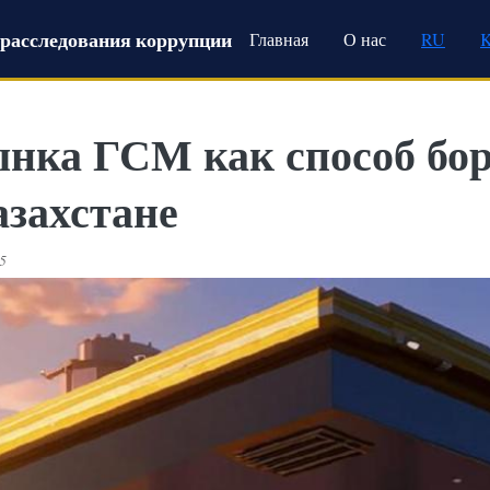
Main navigation
расследования коррупции
Главная
О нас
RU
нка ГСМ как способ бо
азахстане
25