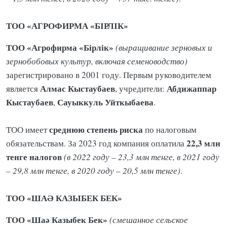
ТОО «АГРОФИРМА «БІРЛІК»
ТОО «Агрофирма «Бірлік»
(выращивание зерновых и
зернобобовых культур, включая семеноводство)
зарегистрировано в 2001 году. Первым руководителем
Алмас
Кыстаубаев
Абдижаппар
является
, учредители:
Кыстаубаев
Сауыккуль
Уйткыбаева
,
.
среднюю степень риска
ТОО имеет
по налоговым
22,3 млн
обязательствам. За 2023 год компания оплатила
тенге налогов
(в 2022 году – 23,3 млн тенге, в 2021 году
– 29,8 млн тенге, в 2020 году – 20,5 млн тенге)
.
ТОО «ШАӘ КАЗЫБЕК БЕК»
ТОО «Шаә Казыбек Бек»
(смешанное сельское