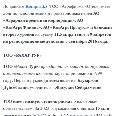
Kompra.kz
По данным
, ТОО «Агрофирма «Отес» имеет
АО
долг по исполнительным производствам перед
«Аграрная кредитная корпорация», АО
«КазАгроФинанс», АО «КазАгроПродукт» и банками
второго уровня
11,5 млрд тенге
9 запретов
на сумму
и
на регистрационные действия с сентября 2016 года.
ТОО «РАХАТ ТУР»
ТОО «Рахат Тур»
(аренда прочих машин, оборудования
и материальных активов)
зарегистрировано в 1999
Бауыржан
году. Первым руководителем является
Дүйсебалин
Жасулан
Сейдахметов
, учредитель -
.
низкую степень риска
ТОО имеет
по налоговым
15 млн
обязательствам. За 2023 год компания оплатила
тенге налогов
(в 2022 году – 12,1 млн тенге, в 2021 году