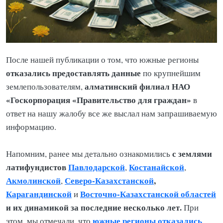
После нашей публикации о том, что южные регионы
отказались предоставлять данные
по крупнейшим
алматинский филиал НАО
землепользователям,
«Госкорпорация «Правительство для граждан»
в
ответ на нашу жалобу все же выслал нам запрашиваемую
информацию.
с землями
Напомним, ранее мы детально ознакомились
латифундистов
Павлодарской
Костанайской
,
,
Акмолинской
Северо-Казахстанской
,
,
Карагандинской
Восточно-Казахстанской областей
и
и их динамикой за последние несколько лет.
При
южные регионы отказались
этом, мы отмечали, что