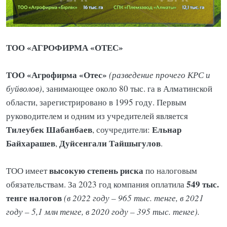
ТОО «АГРОФИРМА «ОТЕС»
ТОО «Агрофирма «Отес»
(разведение прочего КРС и
буйволов)
, занимающее около 80 тыс. га в Алматинской
области, зарегистрировано в 1995 году. Первым
руководителем и одним из учредителей является
Тилеубек
Шабанбаев
Ельнар
, соучредители:
Байхарашев
Дуйсенгали
Тайшыгулов
,
.
высокую степень риска
ТОО имеет
по налоговым
549 тыс.
обязательствам. За 2023 год компания оплатила
тенге налогов
(в 2022 году – 965 тыс. тенге, в 2021
году – 5,1 млн тенге, в 2020 году – 395 тыс. тенге).