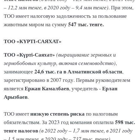
– 12,2 млн тенге, в 2020 году – 9,4 млн тенге)
.
При этом,
ТОО имеет налоговую задолженность за пользование
547 тыс. тенге.
животным миром
на сумму
ТОО «КҮРТІ-САЯХАТ»
ТОО «Күрті-Саяхат»
(выращивание зерновых и
зернобобовых культур, включая семеноводство)
,
24,6 тыс. га в Алматинской области
занимающее
,
зарегистрировано в 2007 году. Первым руководителем
Ержан
Камалбаев
Ерлан
является
, учредитель -
Арызбаев
.
низкую степень риска
ТОО имеет
по налоговым
598 тыс.
обязательствам. За 2023 год компания оплатила
тенге налогов
(в 2022 году – 1,7 млн тенге, в 2021 году
– 1,5 млн тенге, в 2020 году – 737 тыс. тенге)
.