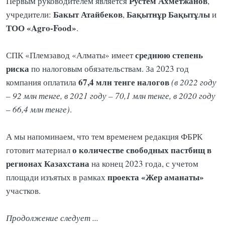
Рустем
Ахметжанов
Первым руководителем является
,
Бакыт
Атайбеков
Бақытнұр
Бақытұлы
учредители:
,
и
ТОО «Agro-Food»
.
среднюю степень
СПК «Племзавод «Алматы» имеет
риска
по налоговым обязательствам. За 2023 год
67,4 млн тенге налогов
компания оплатила
(в 2022 году
– 92 млн тенге, в 2021 году – 70,1 млн тенге, в 2020 году
– 66,4 млн тенге)
.
А мы напоминаем, что тем временем редакция ФБРК
о количестве свободных пастбищ в
готовит материал
регионах Казахстана
на конец 2023 года, с учетом
проекта «Жер аманаты»
площади изъятых в рамках
участков.
Продолжение следует ...