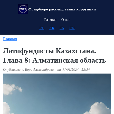
Перейти к основному содержанию
Фонд-бюро расследования коррупции
Main navigation
Главная
О нас
RU
KK
EN
CN
Главная
Латифундисты Казахстана.
Глава 8: Алматинская область
Опубликовано
Вера Александрова
-
чт, 11/01/2024 - 22:34