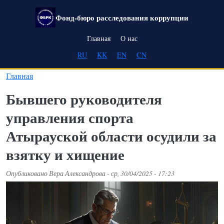
Перейти к основному содержанию
Фонд-бюро расследования коррупции
Main navigation
Главная
О нас
RU
KK
EN
CN
Главная
Бывшего руководителя
управления спорта
Атырауской области осудили за
взятку и хищение
Опубликовано
Вера Александрова
-
ср, 30/04/2025 - 17:23