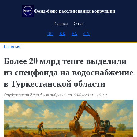
Перейти к основному содержанию
Фонд-бюро расследования коррупции
Main navigation
Главная
О нас
RU
KK
EN
CN
Главная
Более 20 млрд тенге выделили
из спецфонда на водоснабжение
в Туркестанской области
Опубликовано
Вера Александрова
-
ср, 30/07/2025 - 13:50