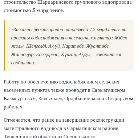
строительство Шардаринского группового водопровода
5 млрд тенге
стоимостью
.
«За счет средств фонда направлено 4,2 млрд тенге на
проекты водоснабжения в населенных пунктах: Жібек
жолы, Шеңгелді, Ақ үй, Қаратөбе, Жуантөбе,
Жаңадәуір, Есікқорған, Құйған, Ақсу», - говорится в
сообщении.
Работу по обеспечению водоснабжением сельских
населенных пунктов также проводят в Сарыагашском,
Казыгуртском, Келесском, Ордабасинском и Отырарском
районах.
Отмечается, что ранее на завершение реконструкции
магистрального водовода в Сарыагашском районе
Туркестанской области из Специального