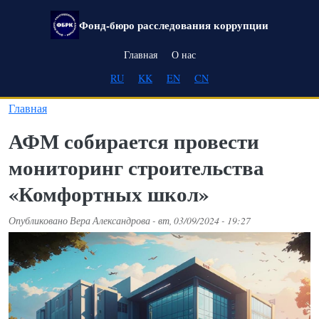
Перейти к основному содержанию
Фонд-бюро расследования коррупции
Main navigation
Главная
О нас
RU
KK
EN
CN
Главная
АФМ собирается провести
мониторинг строительства
«Комфортных школ»
Опубликовано
Вера Александрова
-
вт, 03/09/2024 - 19:27