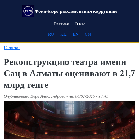
Перейти к основному содержанию
Фонд-бюро расследования коррупции
Main navigation
Главная
О нас
RU
KK
EN
CN
Главная
Реконструкцию театра имени
Сац в Алматы оценивают в 21,7
млрд тенге
Опубликовано
Вера Александрова
-
пн, 06/01/2025 - 13:45