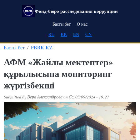
Skip to main content
Фонд-бюро расследования коррупции
Main navigation
Басты бет
О нас
RU
KK
EN
CN
Басты бет
FBRK.KZ
АФМ «Жайлы мектептер»
құрылысына мониторинг
жүргізбекші
Submitted by
Вера Александрова
on
Сс, 03/09/2024 - 19:27