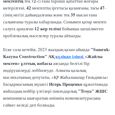
мектептің
72
тек
-сі ғана бірінші қабаттан жоғары
42
47
көтерілгені,
мектептің іргетасы қаланғаны, тағы
-
35
сінің негізі дайындалғаны және тек
нысан ғана
салынғаны туралы хабарланды. Сонымен қатар мектеп
12 жер телімі
салуға арналған
бойынша шешілмеген
проблемалық мәселелер туралы айтылды.
"Samruk-
Еске сала кетейік, 2023 жылдың қазан айында
Kazyna Construction" АҚ
күдікке ілінді
«Жайлы
мектеп» ұлттық жобасы
аясында белгілі бір
өндірушілерді лоббилеуде. Алматы қалалық
мәслихатының депутаты, «ҚР Жиһазшылар Гильдиясы»
Игорь Проценко
басқармасының мүшесі
құжаттамада
"Troya" ЖШС
жиһаздың кейбір үлгілері павлодарлық
компаниясы шығаратын өнімнің номенклатурасына
сәйкес келеді деп болжады.