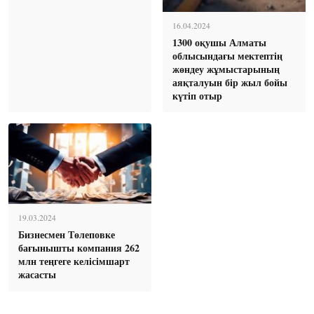
16.04.2024
1300 оқушы Алматы
облысындағы мектептің
жөндеу жұмыстарының
аяқталуын бір жыл бойы
күтіп отыр
19.03.2024
Бизнесмен Төлеповке
бағынышты компания 262
млн теңгеге келісімшарт
жасасты