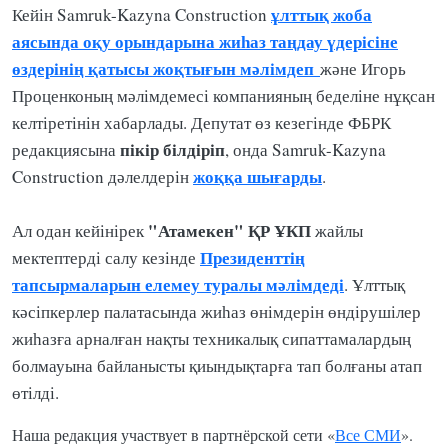
ұлттық жоба
Кейін Samruk-Kazyna Construction
аясында оқу орындарына жиһаз таңдау үдерісіне
өздерінің қатысы жоқтығын мәлімдеп
және Игорь
Проценконың мәлімдемесі компанияның беделіне нұқсан
келтіретінін хабарлады. Депутат өз кезегінде ФБРК
пікір білдіріп
редакциясына
, онда Samruk-Kazyna
жоққа шығарды
Construction дәлелдерін
.
"Атамекен" ҚР ҰКП
Ал одан кейінірек
жайлы
Президенттің
мектептерді салу кезінде
тапсырмаларын елемеу туралы мәлімдеді
. Ұлттық
кәсіпкерлер палатасында жиһаз өнімдерін өндірушілер
жиһазға арналған нақты техникалық сипаттамалардың
болмауына байланысты қиындықтарға тап болғаны атап
өтілді.
Наша редакция участвует в партнёрской сети «
Все СМИ
».