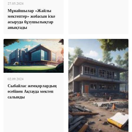
27.05.2024
Мұнайшылар «Жайлы
мектептер» жобасын іске
асыруда бұзушылықтар
анықтады
02.09.2024
Сыбайлас жемқорлардың
есебінен Ақтауда мектеп
салынды