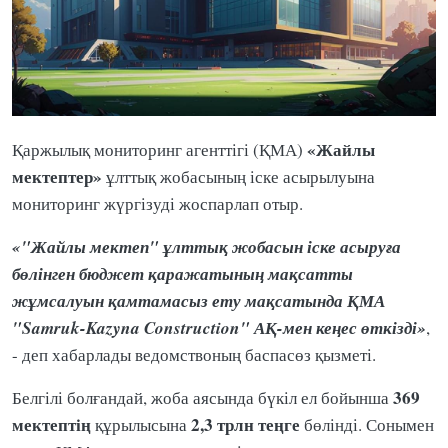
«Жайлы
Қаржылық мониторинг агенттігі (ҚМА)
мектептер»
ұлттық жобасының іске асырылуына
мониторинг жүргізуді жоспарлап отыр.
«"Жайлы мектеп" ұлттық жобасын іске асыруға
бөлінген бюджет қаражатының мақсатты
жұмсалуын қамтамасыз ету мақсатында ҚМА
"Samruk-Kazyna Construction" АҚ-мен кеңес өткізді»
,
- деп хабарлады ведомствоның баспасөз қызметі.
369
Белгілі болғандай, жоба аясында бүкіл ел бойынша
мектептің
2,3 трлн теңге
құрылысына
бөлінді. Сонымен