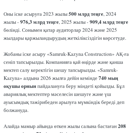
500 млрд теңге
Оны іске асыруға 2023 жылы
, 2024
976,3 млрд теңге
909,4 млрд теңге
жылы -
, 2025 жылы -
бөлінді. Сонымен қатар аудиторлар 2024 және 2025
жылдары қаржыландырудың жеткіліксіздігін көрсетуде.
Жобаны іске асыру «Samruk-Kazyna Construction» АҚ-ға
сеніп тапсырылды. Компанияға қай өңірде және қанша
мектеп салу керектігін шешу тапсырылды. «Samruk-
740 мың
Kazyna» алдына 2026 жылға дейін кемінде
оқушы орнын
пайдалануға беру міндеті қойылды. Бұл
авариялық мектептер мәселесін шешуге және үш
ауысымдық тәжірибеден арылуға мүмкіндік береді деп
болжануда.
208
Алайда мамыр айында өткен жылы салына бастаған