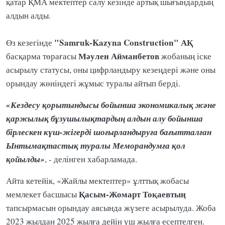
қатар ҚМА мектептер салу кезінде артық шығындардың
алдын алды.
"Samruk-Kazyna Construction" АҚ
Өз кезегінде
Мәулен Айманбетов
басқарма төрағасы
жобаның іске
асырылу статусы, оны цифрландыру кезеңдері және оны
орындау жөніндегі жұмыс туралы айтып берді.
«Кездесу қорытындысы бойынша экономикалық және
қаржылық бұзушылықтардың алдын алу бойынша
бірлескен күш-жігерді шоғырландыруға бағытталған
Ынтымақтастық туралы Меморандумға қол
қойылды»
, - делінген хабарламада.
Айта кетейік, «Жайлы мектептер» ұлттық жобасы
Қасым-Жомарт Тоқаевтың
мемлекет басшысы
тапсырмасын орындау аясында жүзеге асырылуда. Жоба
2023 жылдан 2025 жылға дейін үш жылға есептелген.