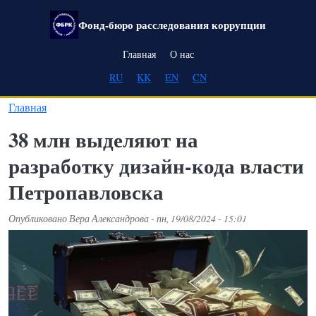
Перейти к основному содержанию
Фонд-бюро расследования коррупции
Main navigation
Главная
О нас
RU
KK
EN
CN
Главная
38 млн выделяют на
разработку дизайн-кода власти
Петропавловска
Опубликовано
Вера Александрова
-
пн, 19/08/2024 - 15:01