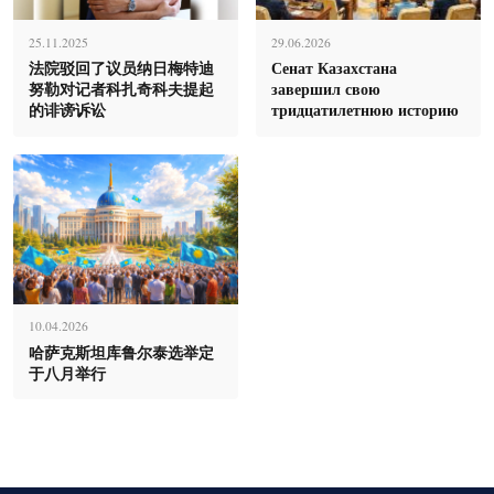
25.11.2025
29.06.2026
法院驳回了议员纳日梅特迪
Сенат Казахстана
努勒对记者科扎奇科夫提起
завершил свою
的诽谤诉讼
тридцатилетнюю историю
10.04.2026
哈萨克斯坦库鲁尔泰选举定
于八月举行