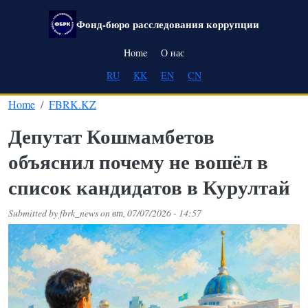
Skip to main content
Фонд-бюро расследования коррупции
Main navigation
Home
О нас
RU
KK
EN
CN
Home
FBRK.KZ
Депутат Кошмамбетов
объяснил почему не вошёл в
список кандидатов в Курултай
Submitted by
fbrk_news
on
вт, 07/07/2026 - 14:57