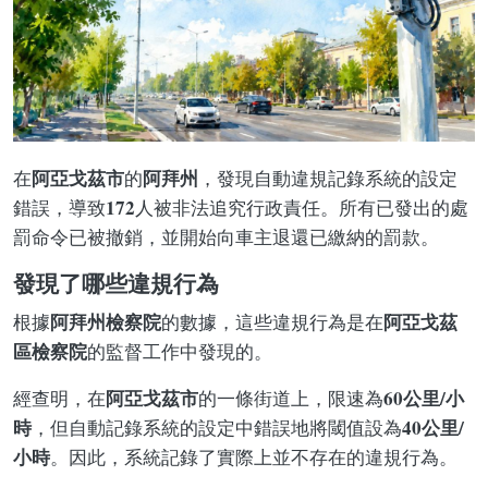
阿亞戈茲市
阿拜州
在
的
，發現自動違規記錄系統的設定
172
錯誤，導致
人被非法追究行政責任。所有已發出的處
罰命令已被撤銷，並開始向車主退還已繳納的罰款。
發現了哪些違規行為
阿拜州檢察院
阿亞戈茲
根據
的數據，這些違規行為是在
區檢察院
的監督工作中發現的。
阿亞戈茲市
60公里/小
經查明，在
的一條街道上，限速為
時
40公里/
，但自動記錄系統的設定中錯誤地將閾值設為
小時
。因此，系統記錄了實際上並不存在的違規行為。