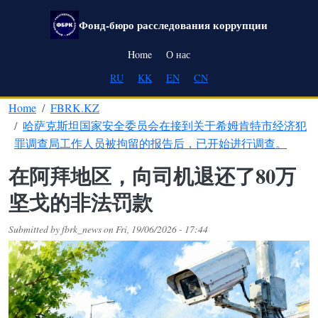
Skip to main content
Фонд-бюро расследования коррупции
Main navigation
Home
О нас
RU
KK
EN
CN
Home
FBRK.KZ
哈萨克斯坦国家安全委员会在接到关于希姆肯特市经济犯
罪调查局工作人员被拘留的报告后，已开始进行调查。
在阿拜地区，向司机退还了80万
坚戈的非法罚款
Submitted by
fbrk_news
on
Fri, 19/06/2026 - 17:44