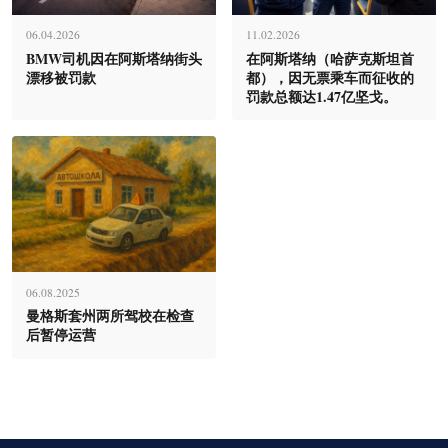
06.04.2026
11.02.2026
BMW司机因在阿斯塔纳街头
在阿斯塔纳（哈萨克斯坦首
漂移被罚款
都），因无票乘车而征收的
罚款总额达1.47亿坚戈。
06.08.2025
曼格斯套州两所驾校在检查
后暂停运营