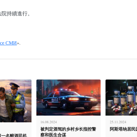
事法院持續進行。
се СМИ
».
16.08.2024
25.11.2024
被判定酒驾的乡村乡长指控警
阿斯塔纳居民
察和医生合谋
留一名醉酒司机