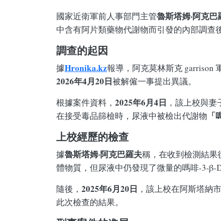
魯斯塔姆·阿克巴
國家近衛軍前人事部門主管
中含有阿片類藥物代謝物而引發的內部調查
調查的起因
Hronika.kz
據
報導，阿克莫林斯克 garri
2026年4月20日
被解僱一事提出異議。
2025年6月4日
根據案件資料，
，該上校與妻
「嗎
在接受毒品篩檢時，尿液中被檢出代謝物
上校經歷的檢查
魯斯塔姆·阿克巴羅夫
據
稱，在收到檢測結果
體物質，但尿液中仍發現了微量的嗎啡-3-β-
2025年6月20日
隨後，
，該上校在阿斯塔納
此次檢查的結果。