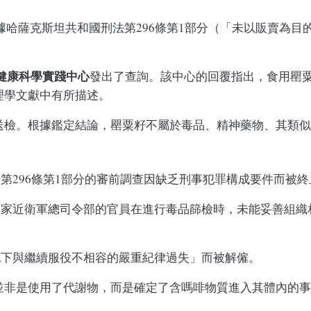
據哈薩克斯坦共和國刑法第296條第1部分（「未以販賣為目
健康科學實踐中心
發出了查詢。該中心的回覆指出，食用罌
理學文獻中有所描述。
送檢。根據鑑定結論，罌粟籽不屬於毒品、精神藥物、其類似
第296條第1部分的審前調查因缺乏刑事犯罪構成要件而被終
國家近衛軍總司令部的官員在進行毒品篩檢時，未能妥善組織
犯下與繼續服役不相容的嚴重紀律過失」而被解僱。
並非是使用了代謝物，而是確定了含嗎啡物質進入其體內的事