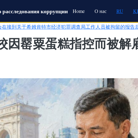
Main navigation
 расследования коррупции
Home
О нас
RU
K
会在接到关于希姆肯特市经济犯罪调查局工作人员被拘留的报告
校因罂粟蛋糕指控而被解