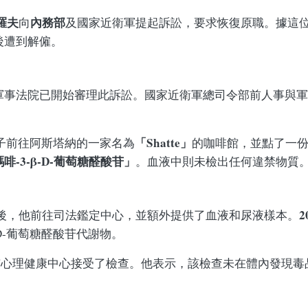
羅夫
內務部
向
及國家近衛軍提起訴訟，要求恢復原職。據這
後遭到解僱。
son 軍事法院已開始審理此訴訟。國家近衛軍總司令部前人事與
「Shatte」
子前往阿斯塔納的一家名為
的咖啡館，並點了一
啡-3-β-D-葡萄糖醛酸苷」
。血液中則未檢出任何違禁物質
2
後，他前往司法鑑定中心，並額外提供了血液和尿液樣本。
D-葡萄糖醛酸苷代謝物。
市心理健康中心接受了檢查。他表示，該檢查未在體內發現毒