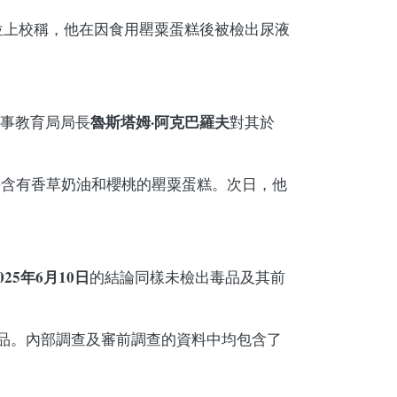
位上校稱，他在因食用罌粟蛋糕後被檢出尿液
魯斯塔姆·阿克巴羅夫
軍事教育局局長
對其於
份含有香草奶油和櫻桃的罌粟蛋糕。次日，他
。
025年6月10日
的結論同樣未檢出毒品及其前
品。內部調查及審前調查的資料中均包含了