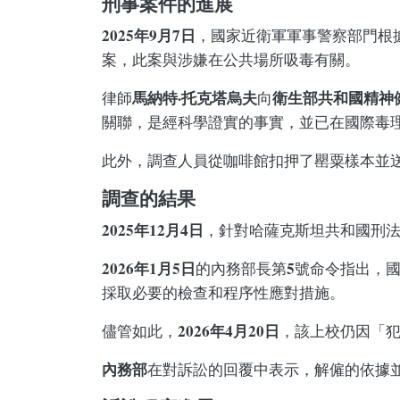
刑事案件的進展
2025年9月7日
，國家近衛軍軍事警察部門根
案，此案與涉嫌在公共場所吸毒有關。
馬納特·托克塔烏夫
衛生部共和國精神
律師
向
關聯，是經科學證實的事實，並已在國際毒
此外，調查人員從咖啡館扣押了罌粟樣本並
調查的結果
2025年12月4日
，針對哈薩克斯坦共和國刑法
2026年1月5日
5
的內務部長第
號命令指出，
採取必要的檢查和程序性應對措施。
2026年4月20日
儘管如此，
，該上校仍因「
內務部
在對訴訟的回覆中表示，解僱的依據