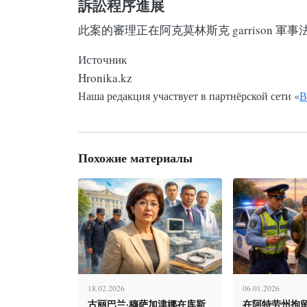
訴訟程序進展
此案的審理正在阿克莫林斯克 garrison 軍
Источник
Hronika.kz
Наша редакция участвует в партнёрской сети «
В
Похожие материалы
18.02.2026
06.01.2026
古丽巴兰·穆萨加津娜在库斯
在阿特劳州拘