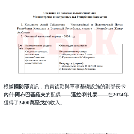
國防部
卡
根據
資訊，負責後勤與軍事基礎設施的副部長
內什·阿布巴基羅夫
邁拉·科扎泰
2024年
的配偶——
——在
3400萬堅戈
獲得了
的收入。