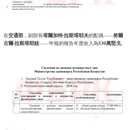
交通部
塔爾加特·拉斯塔耶夫
努爾
在
，副部長
的配偶——
古爾·拉斯塔耶娃
530萬堅戈
——申報的報告年度收入為
。