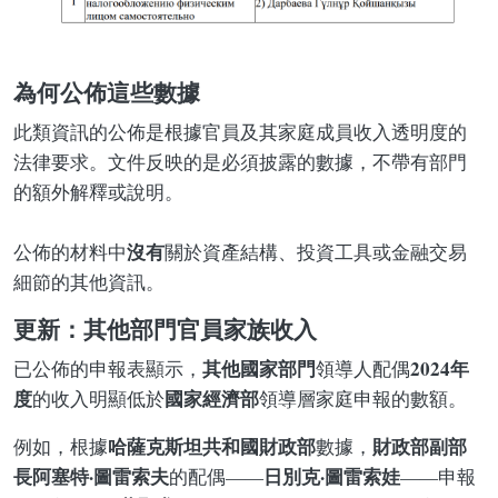
為何公佈這些數據
此類資訊的公佈是根據官員及其家庭成員收入透明度的
法律要求。文件反映的是必須披露的數據，不帶有部門
的額外解釋或說明。
沒有
公佈的材料中
關於資產結構、投資工具或金融交易
細節的其他資訊。
更新：其他部門官員家族收入
其他國家部門
2024年
已公佈的申報表顯示，
領導人配偶
度
國家經濟部
的收入明顯低於
領導層家庭申報的數額。
哈薩克斯坦共和國財政部
財政部副部
例如，根據
數據，
長阿塞特·圖雷索夫
日別克·圖雷索娃
的配偶——
——申報