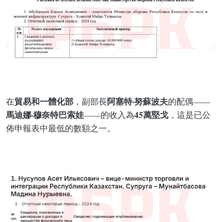
貿易和一體化部
阿塞特·努蘇波夫
在
，副部長
的配偶——
馬迪娜·穆奈特巴索娃
45萬堅戈
——的收入為
，這是已公
佈申報表中最低的數額之一。