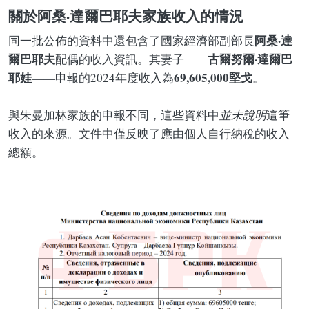
關於阿桑·達爾巴耶夫家族收入的情況
阿桑·達
同一批公佈的資料中還包含了國家經濟部副部長
爾巴耶夫
古爾努爾·達爾巴
配偶的收入資訊。其妻子——
耶娃
69,605,000堅戈
——申報的2024年度收入為
。
與朱曼加林家族的申報不同，這些資料中
並未說明
這筆
收入的來源。文件中僅反映了應由個人自行納稅的收入
總額。