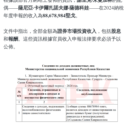
薩尼亞·卡伊爾扎諾夫娜·薩德科娃
偶——
——在2024納稅
88,678,984堅戈
年度申報的收入為
。
證券市場投資收入
股息
文件中指出，全部金額為
，包括
報酬
和
。這些資訊根據官員收入申報法律要求必須予以
公佈。