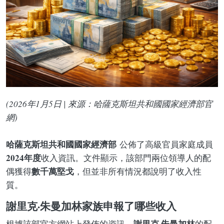
(2026年1月5日 | 來源：哈薩克斯坦共和國國家經濟部官
網)
哈薩克斯坦共和國國家經濟部
公佈了高級官員家庭成員
2024年度
收入資訊。文件顯示，該部門兩位領導人的配
數千萬堅戈
偶獲得
，但並非所有情況都說明了收入性
質。
謝里克·朱曼加林家族申報了哪些收入
謝里克·朱曼加林
根據該部官方網站上發佈的資訊，
的配