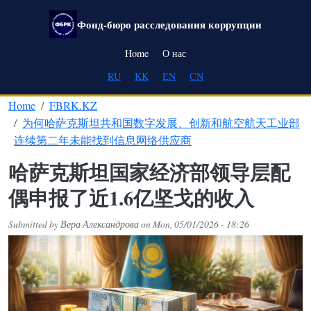
Skip to main content
Фонд-бюро расследования коррупции
Main navigation
Home
О нас
RU
KK
EN
CN
Home
FBRK.KZ
为何哈萨克斯坦共和国数字发展、创新和航空航天工业部
连续第二年未能找到信息网络供应商
哈萨克斯坦国家经济部领导层配
偶申报了近1.6亿坚戈的收入
Submitted by
Вера Александрова
on
Mon, 05/01/2026 - 18:26