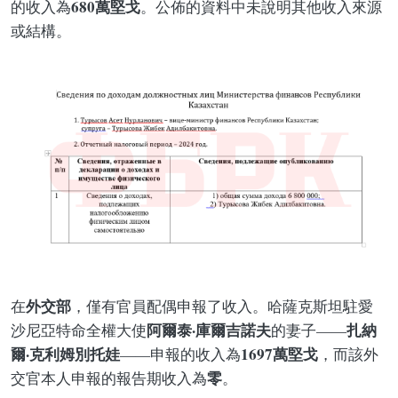
680萬堅戈
的收入為
。公佈的資料中未說明其他收入來源
或結構。
外交部
在
，僅有官員配偶申報了收入。哈薩克斯坦駐愛
阿爾泰·庫爾吉諾夫
扎納
沙尼亞特命全權大使
的妻子——
爾·克利姆別托娃
1697萬堅戈
——申報的收入為
，而該外
零
交官本人申報的報告期收入為
。