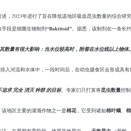
。
所述，2023年进行了旨在降低该地区吸血昆虫数量的综合研
“Baktitsid”
效手段是细菌生物制剂
。据悉，该制剂在一条长约
及其数量有很大影响：当水位较高时，附着在水位线以上物体
如下：将其排入河流和水体中，一段时间后，在幼虫摄食区会形成具
不追求
完全
消灭
种群
的目标
昆虫数量
。专家们只打算将
控制
棉花
棉叶螨
棉
，该地区主要的灌溉作物之一是
，它受到诸如
、
天敌昆虫
方法。在早期发育阶段，使用其他昆虫——
（草蛉、