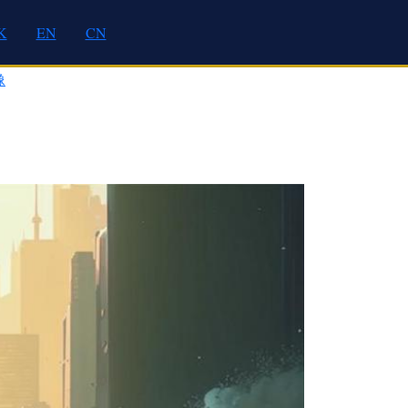
K
EN
CN
像