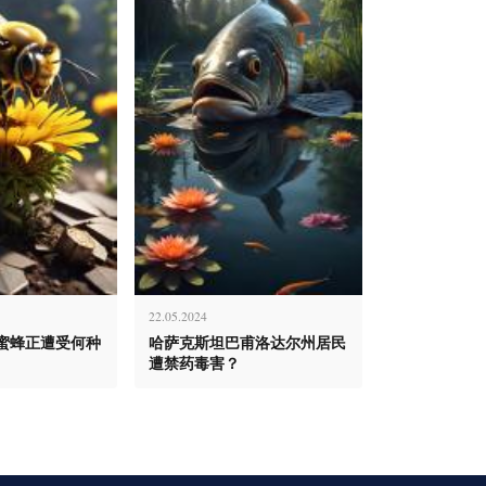
22.05.2024
蜜蜂正遭受何种
哈萨克斯坦巴甫洛达尔州居民
遭禁药毒害？