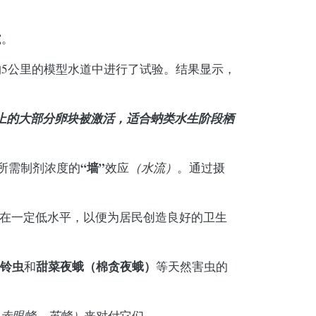
究。
5公里的模型水道中进行了试验。结果显示，
上的大部分卵块被激活，适合蚋类水生阶段栖
“墙”
有所需制剂浓度的
效应
（水流）
。通过摄
在一定低水平，以便为居民创造良好的卫生
铃虫
甜菜夜蛾
（棉贪夜蛾）
和
等天然害虫的
赤眼蜂、茧蜂）
来对付它们。