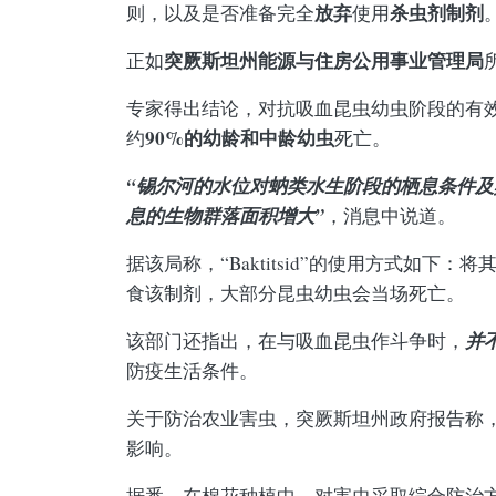
放弃
杀虫剂
制剂
则，以及是否准备完全
使用
突厥斯坦州能源与住房公用事业管理局
正如
专家得出结论，对抗吸血昆虫幼虫阶段的有
90%的幼龄和中龄幼虫
约
死亡。
“锡尔河的水位对蚋类水生阶段的栖息条件
息的生物群落面积增大”
，消息中说道。
据该局称，“Baktitsid”的使用方式
食该制剂，大部分昆虫幼虫会当场死亡。
并
该部门还指出，在与吸血昆虫作斗争时，
防疫生活条件。
关于防治农业害虫，突厥斯坦州政府报告称
影响。
据悉，在棉花种植中，对害虫采取综合防治