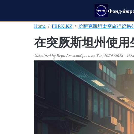
Skip to main content
Фонд-бюро
Home
FBRK.KZ
哈萨克斯坦太空旅行贸易
在突厥斯坦州使用
Submitted by
Вера Александрова
on
Tue, 20/08/2024 - 18: