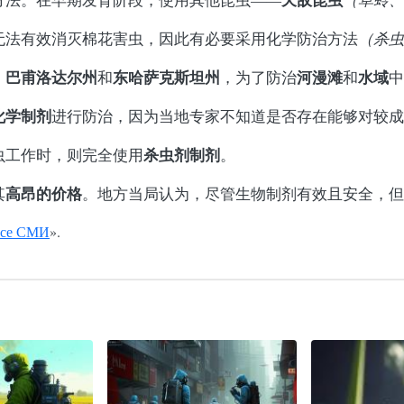
无法有效消灭棉花害虫，因此有必要采用化学防治方法
（杀虫
巴甫洛达尔州
东哈萨克斯坦州
河漫滩
水域
、
和
，为了防治
和
中
化学制剂
进行防治，因为当地专家不知道是否存在能够对较成
杀虫剂
制剂
虫工作时，则完全使用
。
高昂的
价格
其
。地方当局认为，尽管生物制剂有效且安全，但
се СМИ
».