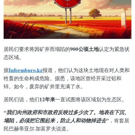
900公顷土地
居民们要求将因矿井而塌陷的
认定为紧急状
态区域。
Informburo.kz
据
报道，他们认为这块土地现在对人类和
牲畜的生命构成危险。据悉，该地区曾经开采过铅和
锌。如今，废弃的矿井里充满了水。
12年来
居民们说，他们
一直试图将该区域划为生态区。
“我们向州政府和市政府反映过多少次了。地表在下沉、
塌陷，必须把它围起来，防止人和动物掉进去”
，肯套居
民巴赫蒂亚尔·加富罗夫说道。