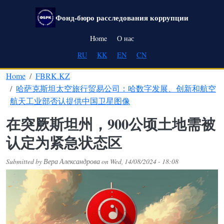
Skip to main content
Фонд-бюро расследования коррупции
Main navigation
Home
О нас
RU
KK
EN
CN
Home
FBRK.KZ
哈萨克斯坦太空旅行贸易公司：哈数字发展、创新和航空
航天工业部否认提供中国卫星图像
在突厥斯坦州，900公顷土地需被
认定为紧急状态区
Submitted by
Вера Александрова
on
Wed, 14/08/2024 - 18:08