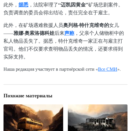
据悉
“迈凯因黄金”
此外，
，法院审理了
矿场悲剧案件。
负责调查的委员会得出结论，责任完全在于雇主。
奥列格·特什克维奇的
此外，在矿场遇难救援人员
女儿
雅娜·奥索洛德科娃
声称
——
后来
，父亲个人储物柜中的
私人物品丢失了。据悉，特什克维奇一家正在与雇主打
官司。他们不仅要求查明物品丢失的情况，还要求得到
实际支持。
Наша редакция участвует в партнёрской сети «
Все СМИ
».
Похожие материалы