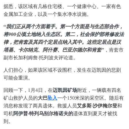
据悉，该区域有几栋住宅楼、一个健康中心、一家有色
金属加工企业，以及一个集水净水设施。
“我们正从两个方面着手。第一个方面是与生态部合作，
将900公顷土地纳入生态区。第二，社会保护部将修改法
律，把肯套及其四个定居点纳入其中。这些定居点是汉
塔基、卡尔纳克、阿什赛、巴亚尔德尔和肯套”
，肯套市
副市长加利姆詹·托列波夫评论道。
人们担心，如果该区域不设围栏，发生在迈凯因的悲剧
可能会重演。
迈凯因矿场
回顾一下，1月4日，在
附近，一辆载有四名
大巴
坠入
矿山救护人员的
一个150米深的采空区。随后有
艾多斯·沙伊梅尔登
消息称发现了两具遗体。救援人员
和
阿伊普·特列乌别尔格诺夫的
司机
遗体直到夏天才被找
到。