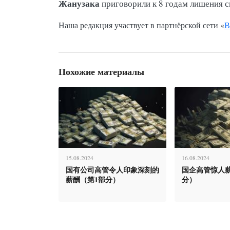
Жанузака
приговорили к 8 годам лишения 
Наша редакция участвует в партнёрской сети «
В
Похожие материалы
15.08.2024
16.08.2024
国有公司高管令人印象深刻的
国企高管惊人薪
薪酬（第1部分）
分）