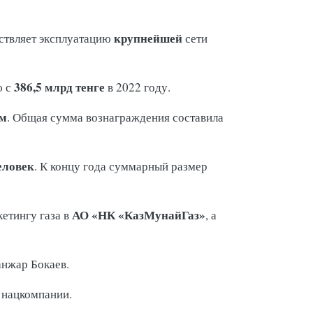
крупнейшей
ствляет эксплуатацию
сети
386,5 млрд тенге
ю с
в 2022 году.
ым
. Общая сумма вознаграждения составила
еловек
. К концу года суммарный размер
АО «НК «КазМунайГаз»
етингу газа в
, а
анжар Бокаев.
а нацкомпании.