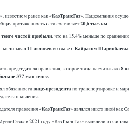
»
«КазТрансГаз»
, известном ранее как
. Нацкомпания осуще
20,6 тыс. км
Общая протяженность сети составляет
.
д тенге чистой прибыли
, что на 15,4% меньше по сравнени
11 человек
Кайратом Шарипбаев
и насчитывал
во главе с
8 ч
сть председателя правления, которое тогда насчитывало
больше 377 млн тенге
.
вице-президента
ял обязанности
по транспортировке и марк
едателя правления.
«КазТрансГаз»
седателя правления
являлся никто иной как С
МунайГаза» в 2021 году «КазТрансГаз» выделили из состав