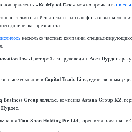
«КазМунайГаза»
по ссы
ленов правления
можно прочитать
стен не только своей деятельностью в нефтегазовых компан
ршей дочери экс-президента.
числилось
несколько частных компаний, специализирующихся 
я.
novation Invest
Асет Нурдос
, которой стал руководить
сразу
.
Capital Trade Line
нной ныне компанией
, единственным учр
q Business Group
Astana Group KZ
являлась компания
, пе
 Нурдос
.
Tian-Shan Holding Pte.Ltd
компания
, зарегистрированная в