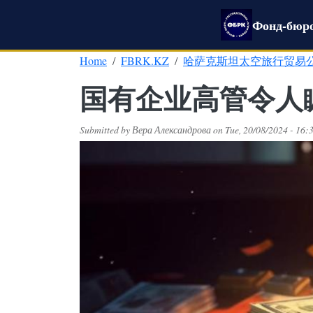
Skip to main content
Фонд-бюро
Home
FBRK.KZ
哈萨克斯坦太空旅行贸易
国有企业高管令人
Submitted by
Вера Александрова
on
Tue, 20/08/2024 - 16: