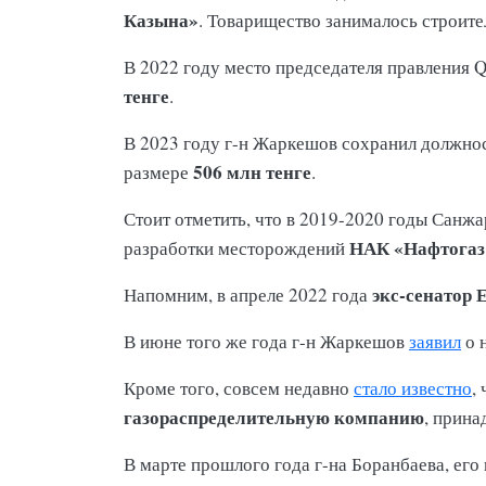
Казына»
. Товарищество занималось строит
В 2022 году место председателя правления 
тенге
.
В 2023 году г-н Жаркешов сохранил должнос
506 млн тенге
размере
.
Стоит отметить, что в 2019-2020 годы Сан
НАК «Нафтогаз
разработки месторождений
экс-сенатор 
Напомним, в апреле 2022 года
В июне того же года г-н Жаркешов
заявил
о 
Кроме того, совсем недавно
стало известно
,
газораспределительную компанию
, прин
В марте прошлого года г-на Боранбаева, его