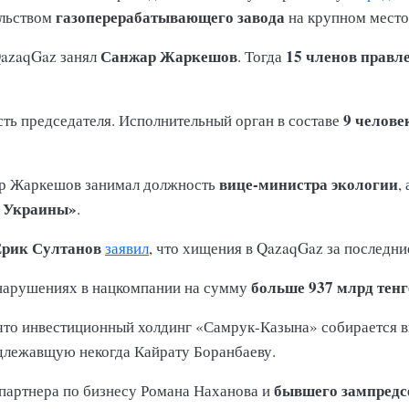
газоперерабатывающего завода
ельством
на крупном мест
Санжар Жаркешов
15 членов правл
QazaqGaz занял
. Тогда
9 челове
ть председателя. Исполнительный орган в составе
вице-министра экологии
жар Жаркешов занимал должность
,
 Украины»
.
Ерик Султанов
заявил
, что хищения в QazaqGaz за последни
больше 937 млрд тенг
нарушениях в нацкомпании на сумму
 что инвестиционный холдинг «Самрук-Казына» собирается 
адлежавщую некогда Кайрату Боранбаеву.
бывшего зампредс
 партнера по бизнесу Романа Наханова и