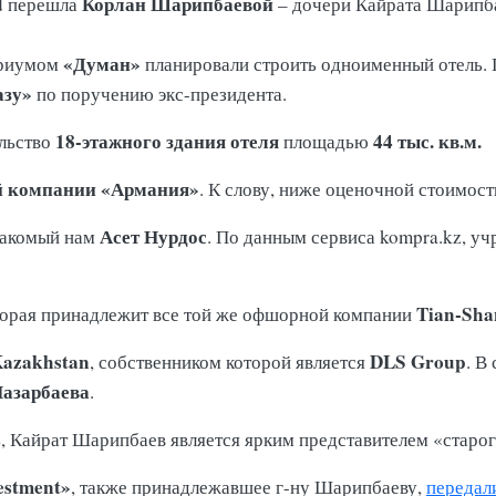
Корлан Шарипбаевой
td перешла
– дочери Кайрата Шарипб
«Думан»
ариумом
планировали строить одноименный отель. 
азу»
по поручению экс-президента.
18-этажного здания отеля
44 тыс. кв.м.
ельство
площадью
й компании «Армания»
. К слову, ниже оценочной стоимос
Асет Нурдос
накомый нам
. По данным сервиса kompra.kz, 
Tian-Sha
оторая принадлежит все той же офшорной компании
azakhstan
DLS Group
, собственником которой является
. В
Назарбаева
.
ь, Кайрат Шарипбаев является ярким представителем «старо
estment»
, также принадлежавшее г-ну Шарипбаеву,
передал