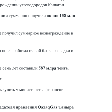
орождении углеводородов Кашаган.
ения
около 158 млн
суммарно получили
к
получил суммарное вознаграждение в
 а после работал главой блока разведки и
587 млрд тенге
е семь лет составили
.
е
.
выкупить у министерства финансов
едателя правления QazaqGaz Тайыра