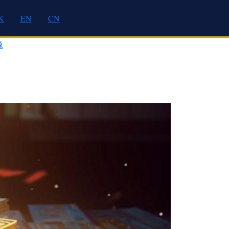
K
EN
CN
像