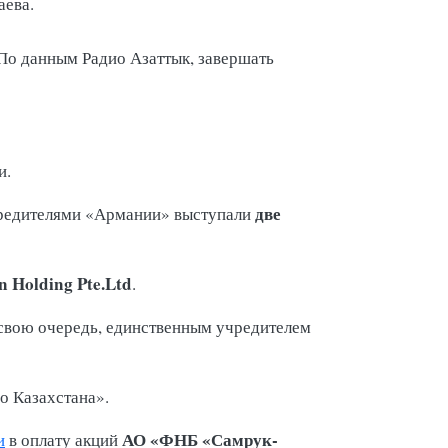
аева.
По данным Радио Азаттык, завершать
ти.
две
учредителями «Армании» выступали
n Holding Pte.Ltd
.
 свою очередь, единственным учредителем
го Казахстана».
АО «ФНБ «Самрук-
и
в оплату акций