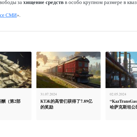
хищение средств
свободы за
в особо крупном размере в ква
се СМИ
».
31.07.2024
02.05.2024
酬（第2部
КТЖ的高管们获得了7.89亿
“KazTransGa
的奖励
哈萨克斯坦公