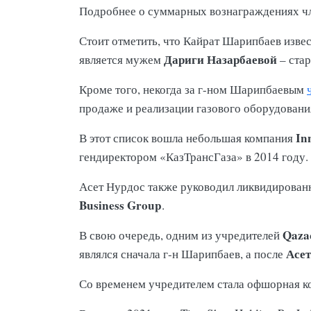
Подробнее о суммарных вознаграждениях ч
Стоит отметить, что Кайрат Шарипбаев изве
Дариги Назарбаевой
является мужем
– ста
Кроме того, некогда за г-ном Шарипбаевым
продаже и реализации газового оборудовани
In
В этот список вошла небольшая компания
гендиректором «КазТрансГаза» в 2014 году
Асет Нурдос также руководил ликвидирова
Business Group
.
Qaza
В свою очередь, одним из учредителей
Асет
являлся сначала г-н Шарипбаев, а после
Со временем учредителем стала офшорная 