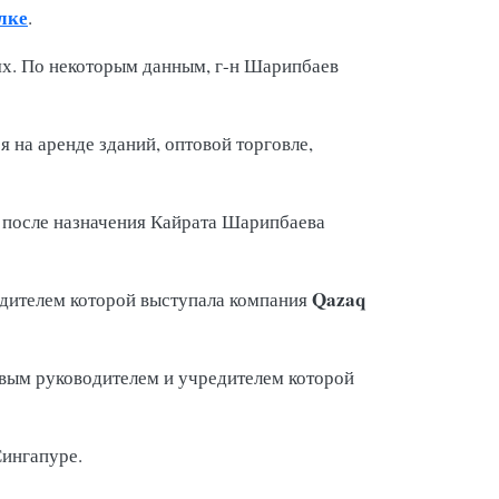
лке
.
иях. По некоторым данным, г-н Шарипбаев
на аренде зданий, оптовой торговле,
 после назначения Кайрата Шарипбаева
Qazaq
едителем которой выступала компания
рвым руководителем и учредителем которой
 Сингапуре.