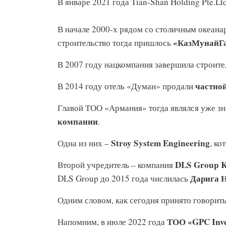
В январе 2021 года Tian-Shan Holding Pte.L
В начале 2000-х рядом со столичным океан
«КазМунайГ
строительство тогда пришлось
В 2007 году нацкомпания завершила строит
частно
В 2014 году отель «Думан» продали
Главой ТОО «Армания» тогда являлся уже з
компании
.
Stroy System Engineering
Одна из них –
, к
DLS Group K
Второй учредитель – компания
Дарига 
DLS Group до 2015 года числилась
Одним словом, как сегодня принято говорит
ТОО «GPC Inv
Напомним, в июле 2022 года