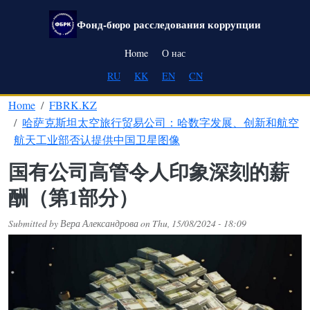
Skip to main content
Фонд-бюро расследования коррупции
Main navigation
Home
О нас
RU
KK
EN
CN
Home
FBRK.KZ
哈萨克斯坦太空旅行贸易公司：哈数字发展、创新和航空
航天工业部否认提供中国卫星图像
国有公司高管令人印象深刻的薪
酬（第1部分）
Submitted by
Вера Александрова
on
Thu, 15/08/2024 - 18:09