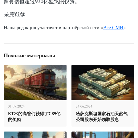
留有估值超过930亿坚戈的投资。
未完待续...
Наша редакция участвует в партнёрской сети «
Все СМИ
».
Похожие материалы
31.07.2024
24.06.2024
КТЖ的高管们获得了7.89亿
哈萨克斯坦国家石油天然气
的奖励
公司股东开始领取股息