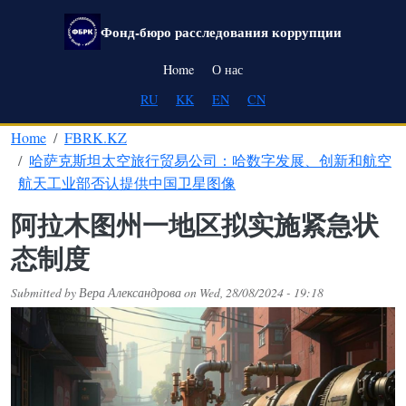
Skip to main content
Фонд-бюро расследования коррупции
Main navigation
Home
О нас
RU
KK
EN
CN
Home
FBRK.KZ
哈萨克斯坦太空旅行贸易公司：哈数字发展、创新和航空
航天工业部否认提供中国卫星图像
阿拉木图州一地区拟实施紧急状
态制度
Submitted by
Вера Александрова
on
Wed, 28/08/2024 - 19:18