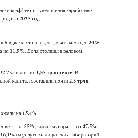
низила эффект от увеличения заработных
2025 год
орода за
.
2025
ии бюджета столицы, за девять месяцев
11,5%
а на
. Доля столицы в валовом
32,7%
1,55 трлн тенге
и достиг
. В
2,5 трлн
овной капитал составили почти
15,4%
орожали на
.
55%
47,5%
дение — на
, вывоз мусора — на
.
16,1%
(
) и услуги медицинских лабораторий