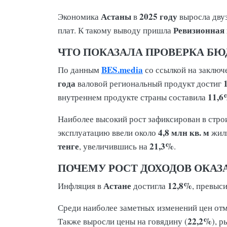
Астаны
2025 году
Экономика
в
выросла двуз
Ревизионная
плат. К такому выводу пришла
ЧТО ПОКАЗАЛА ПРОВЕРКА Б
BES.media
По данным
со ссылкой на заклю
года
валовой региональный продукт достиг
11,
внутреннем продукте страны составила
Наиболее высокий рост зафиксирован в стро
4,8 млн кв. м
эксплуатацию ввели около
жиль
тенге
21,3%
, увеличившись на
.
ПОЧЕМУ РОСТ ДОХОДОВ ОКАЗ
Астане
12,8%
Инфляция в
достигла
, превыс
Среди наиболее заметных изменений цен от
22,2%
Также выросли цены на говядину (
), р