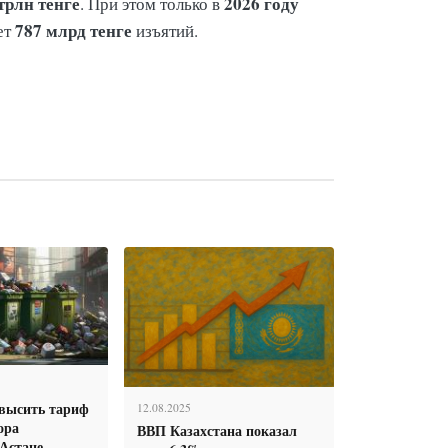
 трлн тенге
2026 году
. При этом только в
787 млрд тенге
ет
изъятий.
овысить тариф
12.08.2025
ора
ВВП Казахстана показал
Астане