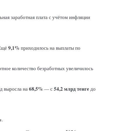
льная заработная плата с учётом инфляции
9,1%
 Ещё
приходилось на выплаты по
лютное количество безработных увеличилось
68,5%
54,2 млрд тенге
од выросла на
— с
до
%
.