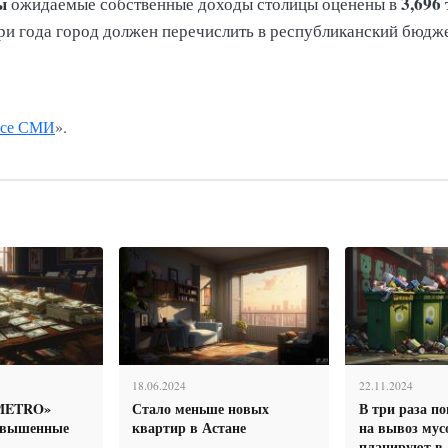
ы
3,696
ожидаемые собственные доходы столицы оценены в
 три года город должен перечислить в республиканский бюдж
се СМИ
».
18.06.2024
22.11.2024
METRO»
Стало меньше новых
В три раза п
завышенные
квартир в Астане
на вывоз мус
планируют в 