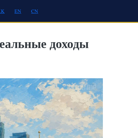
KK
EN
CN
еальные доходы