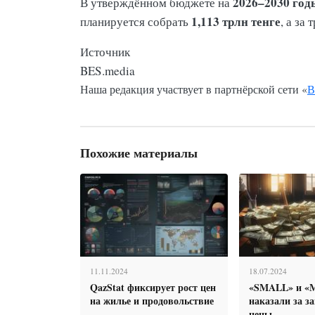
2026–2030 год
В утверждённом бюджете на
1,113 трлн тенге
планируется собрать
, а за
Источник
BES.media
Наша редакция участвует в партнёрской сети «
В
Похожие материалы
11.11.2024
18.07.2024
QazStat фиксирует рост цен
«SMALL» и «
на жилье и продовольствие
наказали за 
цены