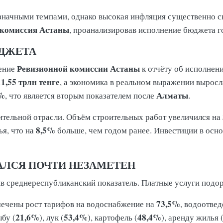
начными темпами, однако высокая инфляция существенно с
 комиссия Астаны
, проанализировав исполнение бюджета г
ЮДЖЕТА
Ревизионной комиссии Астаны
чение
к отчёту об исполнен
11,55 трлн тенге
, а экономика в реальном выражении выросл
6%
Алматы
, что является вторым показателем после
.
ительной отрасли. Объём строительных работ увеличился на
8,5%
я, что на
больше, чем годом ранее. Инвестиции в осн
АЛСЯ ПОЧТИ НЕЗАМЕТЕН
ив среднереспубликанский показатель. Платные услуги под
73,5%
мечены рост тарифов на водоснабжение на
, водоотве
21,6%
53,4%
48,4%
ыбу (
), лук (
), картофель (
), аренду жилья 