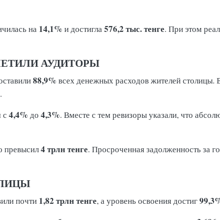
14,1%
576,2 тыс. тенге
ичилась на
и достигла
. При этом реа
МЕТИЛИ АУДИТОРЫ
88,9%
составили
всех денежных расходов жителей столицы.
.
4,4%
4,3%
я с
до
. Вместе с тем ревизоры указали, что абсо
4 трлн тенге
ю превысил
. Просроченная задолженность за г
ОЛИЦЫ
1,82 трлн тенге
99,3
вили почти
, а уровень освоения достиг