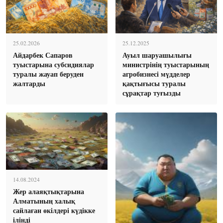
25.02.2026
25.12.2025
Айдарбек Сапаров
Ауыл шаруашылығы
туыстарына субсидиялар
министрінің туыстарының
туралы жауап беруден
агробизнесі мүдделер
жалтарды
қақтығысы туралы
сұрақтар туғызды
14.08.2024
Жер алаяқтықтарына
Алматының халық
сайлаған өкілдері күдікке
ілінді