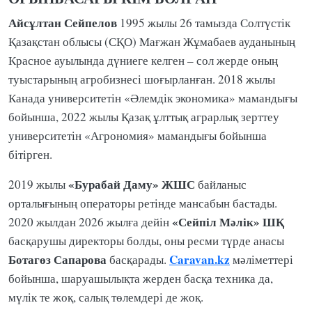
Айсұлтан Сейпелов
1995 жылы 26 тамызда Солтүстік
Қазақстан облысы (СҚО) Мағжан Жұмабаев ауданының
Красное ауылында дүниеге келген – сол жерде оның
туыстарының агробизнесі шоғырланған. 2018 жылы
Канада университетін «Әлемдік экономика» мамандығы
бойынша, 2022 жылы Қазақ ұлттық аграрлық зерттеу
университетін «Агрономия» мамандығы бойынша
бітірген.
«Бурабай Даму» ЖШС
2019 жылы
байланыс
орталығының операторы ретінде мансабын бастады.
«Сейпіл Мәлік» ШҚ
2020 жылдан 2026 жылға дейін
басқарушы директоры болды, оны ресми түрде анасы
Ботагөз Сапарова
Caravan.kz
басқарады.
мәліметтері
бойынша, шаруашылықта жерден басқа техника да,
мүлік те жоқ, салық төлемдері де жоқ.