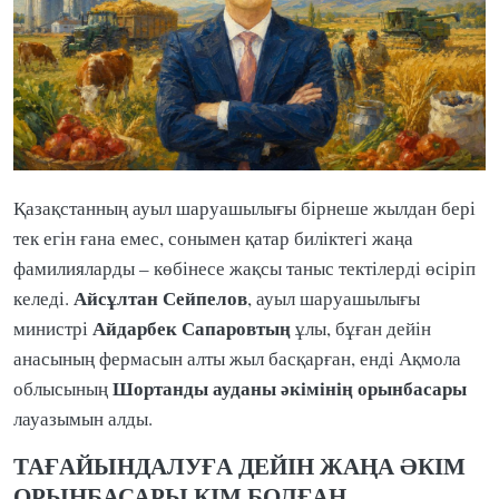
Қазақстанның ауыл шаруашылығы бірнеше жылдан бері
тек егін ғана емес, сонымен қатар биліктегі жаңа
фамилияларды – көбінесе жақсы таныс тектілерді өсіріп
Айсұлтан Сейпелов
келеді.
, ауыл шаруашылығы
Айдарбек Сапаровтың
министрі
ұлы, бұған дейін
анасының фермасын алты жыл басқарған, енді Ақмола
Шортанды ауданы әкімінің орынбасары
облысының
лауазымын алды.
ТАҒАЙЫНДАЛУҒА ДЕЙІН ЖАҢА ӘКІМ
ОРЫНБАСАРЫ КІМ БОЛҒАН