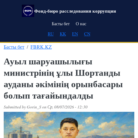
Skip to main content
Фонд-бюро расследования коррупции
Main navigation
Басты бет
О нас
RU
KK
EN
CN
Басты бет
FBRK.KZ
Ауыл шаруашылығы
министрінің ұлы Шортанды
ауданы әкімінің орынбасары
болып тағайындалды
Submitted by
Gorin_S
on
Ср, 08/07/2026 - 12:30