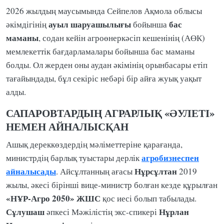
2026 жылдың маусымында Сейпелов Ақмола облысы
ауыл шаруашылығы
бас
әкімдігінің
бойынша
маманы
, содан кейін агроөнеркәсіп кешенінің (АӨК)
мемлекеттік бағдарламалары бойынша бас маманы
болды. Ол жерден оны аудан әкімінің орынбасары етіп
тағайындады, бұл секіріс небәрі бір айға жуық уақыт
алды.
САПАРОВТАРДЫҢ АГРАРЛЫҚ «ӘУЛЕТІ»
НЕМЕН АЙНАЛЫСҚАН
Ашық дереккөздердің мәліметтеріне қарағанда,
агробизнеспен
министрдің барлық туыстары дерлік
айналысады
Нұрсұлтан
. Айсұлтанның ағасы
2019
жылы, әкесі бірінші вице-министр болған кезде құрылған
«НҰР-Агро 2050» ЖШС
қос иесі болып табылады.
Сұлушаш
Нұрлан
әпкесі Мәжілістің экс-спикері