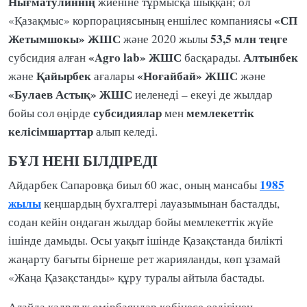
Нығматулиннің
жиеніне тұрмысқа шыққан; ол
«СП
«Қазақмыс» корпорациясының еншілес компаниясы
Жетымшокы» ЖШС
53,5 млн теңге
және 2020 жылы
«Agro lab» ЖШС
Алтынбек
субсидия алған
басқарады.
Қайырбек
«Ноғайбай» ЖШС
және
ағалары
және
«Булаев Астық» ЖШС
иеленеді – екеуі де жылдар
субсидиялар
мемлекеттік
бойы сол өңірде
мен
келісімшарттар
алып келеді.
БҰЛ НЕНІ БІЛДІРЕДІ
1985
Айдарбек Сапаровқа биыл 60 жас, оның мансабы
жылы
кеңшардың бухгалтері лауазымынан басталды,
содан кейін ондаған жылдар бойы мемлекеттік жүйе
ішінде дамыды. Осы уақыт ішінде Қазақстанда билікті
жаңарту бағыты бірнеше рет жарияланды, көп ұзамай
«Жаңа Қазақстанды» құру туралы айтыла бастады.
Алайда кадрлық өмірбаяндар көбінесе өздігінен