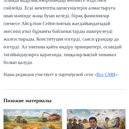
сөйлейді. Ескі мектептің шенеуніктерін алмастыруға
шын мәнінде жаңа буын келеді, бірақ фамилиялар
(немесе Айсұлтан Сейпеловтың жағдайындағыдай
әкесінің аты) бұрынғы байланыстарды әшкерелеуді
жалғастырады. Конституция өзгерді, саяси ұрандар да
өзгерді. Ал элитаны қайта өндіру принциптері, осындай
тағайындауларға қарағанда, таңқаларлықтай танымал
болып қалуда.
Наша редакция участвует в партнёрской сети «
Все СМИ
».
Похожие материалы