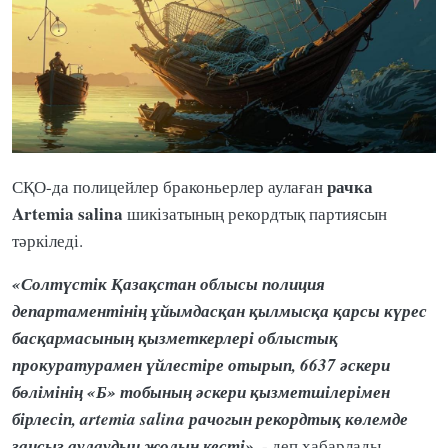
рачка
СҚО-да полицейлер браконьерлер аулаған
Artemia salina
шикізатының рекордтық партиясын
тәркіледі.
«Солтүстік Қазақстан облысы полиция
департаментінің ұйымдасқан қылмысқа қарсы күрес
басқармасының қызметкерлері облыстық
прокуратурамен үйлестіре отырып, 6637 әскери
бөлімінің «Б» тобының әскери қызметшілерімен
бірлесіп, artemia salina рачогын рекордтық көлемде
заңсыз аулаудың жолын кесті»
, - деп хабарлады