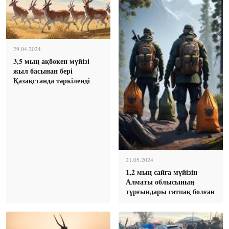
29.04.2024
3,5 мың ақбөкен мүйізі
жыл басынан бері
Қазақстанда тәркіленді
21.05.2024
1,2 мың сайға мүйізін
Алматы облысының
тұрғындары сатпақ болған