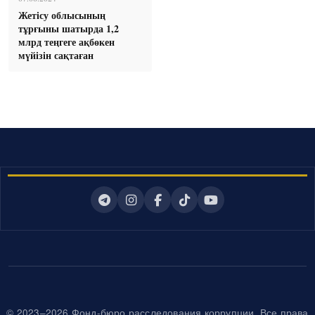
Жетісу облысының
тұрғыны шатырда 1,2
млрд теңгеге ақбөкен
мүйізін сақтаған
© 2023–2026 Фонд-бюро расследования коррупции. Все права