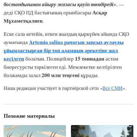
бостандығынан айыру жазасы қауіп төндіреді»
, —
Асқар
деді СҚО ПД бастығының орынбасары
Мұхаметқалиев
.
Еске сала кетейік, өткен жылдың қыркүйек айында СҚО
Artemia salina рачогын заңсыз аулауды
аумағында
ұйымдастырған бір топ адамның әрекетіне жол
кесілген
15 тоннадан
болатын. Полицейлер
астам
биоресурсты тәркілеген еді. Мемлекетке келтірілген
200 млн теңгені
болжамды залал
құрады.
Наша редакция участвует в партнёрской сети «
Все СМИ
».
Похожие материалы