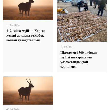
13.06.2024
112 сайга мүйізін Хоргос
кедені арқылы өткізбек
болған қазақстандық
12.03.2024
Шамамен 1500 ақбөкен
мүйізі шекарада үш
қазақстандықтан
тәркіленді
07.06.2024