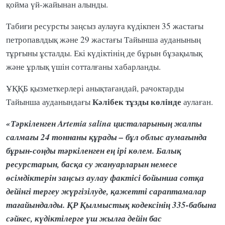
қойма үй-жайынан алынды.
Табиғи ресурсты заңсыз аулауға күдікпен 35 жастағы
петропавлдық және 29 жастағы Тайынша ауданының
тұрғыны ұсталды. Екі күдіктінің де бұрын бұзақылық
және ұрлық үшін сотталғаны хабарланды.
ҰҚҚБ қызметкерлері анықтағандай, рачоктарды
Кәлібек тұзды көлінде
Тайынша ауданындағы
аулаған.
«Тәркіленген Artemia salina цисталарының жалпы
салмағы 24 тоннаны құрады – бұл облыс аумағында
бұрын-соңды тәркіленген ең ірі көлем. Балық
ресурстарын, басқа су жануарларын немесе
өсімдіктерін заңсыз аулау фактісі бойынша сотқа
дейінгі тергеу жүргізілуде, қажетті сараптамалар
тағайындалды. ҚР Қылмыстық кодексінің 335-бабына
сәйкес, күдіктілерге үш жылға дейін бас