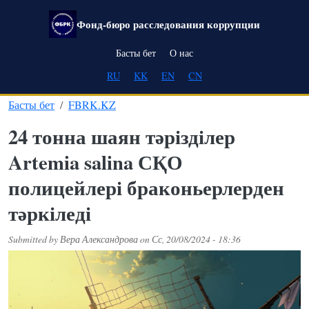
Skip to main content
Фонд-бюро расследования коррупции
Main navigation
Басты бет
О нас
RU
KK
EN
CN
Басты бет
FBRK.KZ
24 тонна шаян тәрізділер
Artemia salina СҚО
полицейлері браконьерлерден
тәркіледі
Submitted by
Вера Александрова
on
Сс, 20/08/2024 - 18:36