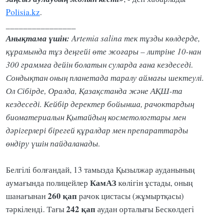
Polisia.kz
.
________________
Анықтама үшін:
Artemia salina тек тұзды көлдерде,
құрамында тұз деңгейі өте жоғары – литріне 10-нан
300 граммға дейін болатын суларда ғана кездеседі.
Сондықтан оның планетада таралу аймағы шектеулі.
Ол Сібірде, Оралда, Қазақстанда және АҚШ-та
кездеседі. Кейбір деректер бойынша, рачоктардың
биоматериалын Қытайдың косметологтары мен
дәрігерлері бірегей құралдар мен препараттарды
өндіру үшін пайдаланады.
Белгілі болғандай, 13 тамызда Қызылжар ауданының
КамАЗ
аумағында полицейлер
көлігін ұстады, оның
260 қап
шанағынан
рачок цистасы (жұмыртқасы)
242
қап
тәркіленді. Тағы
аудан орталығы Бескөлдегі