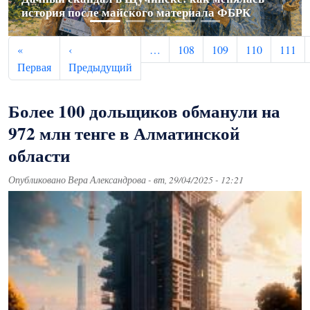
история после майского материала ФБРК
инфекций еще в начале 2026 года
диагноз
фигурантов
из Вьетнама
Нумерация страниц
«
‹
…
108
109
110
111
Первая страница
Предыдущая страница
Первая
Предыдущий
Более 100 дольщиков обманули на
972 млн тенге в Алматинской
области
Опубликовано
Вера Александрова
-
вт, 29/04/2025 - 12:21