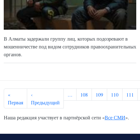
В Алматы задержали группу лиц, которых подозревают в
мошенничестве под видом сотрудников правоохранительных
органов.
Нумерация страниц
«
‹
…
108
109
110
111
Первая страница
Предыдущая страница
Первая
Предыдущий
Наша редакция участвует в партнёрской сети «
Все СМИ
».