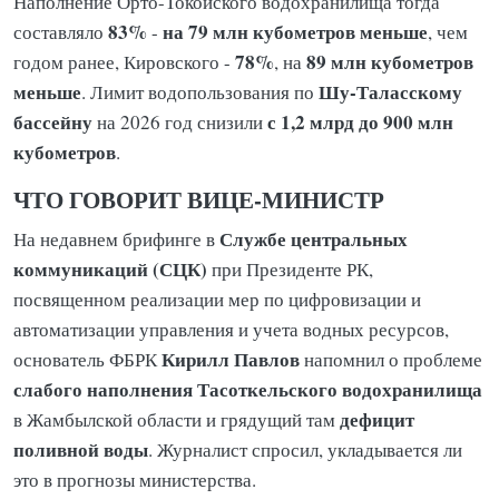
Наполнение Орто-Токойского водохранилища тогда
83%
на 79 млн кубометров меньше
составляло
-
, чем
78%
89 млн кубометров
годом ранее, Кировского -
, на
меньше
Шу-Таласскому
. Лимит водопользования по
бассейну
с 1,2 млрд до 900 млн
на 2026 год снизили
кубометров
.
ЧТО ГОВОРИТ ВИЦЕ-МИНИСТР
Службе центральных
На недавнем брифинге в
коммуникаций (СЦК)
при Президенте РК,
посвященном реализации мер по цифровизации и
автоматизации управления и учета водных ресурсов,
Кирилл Павлов
основатель ФБРК
напомнил о проблеме
слабого наполнения Тасоткельского водохранилища
дефицит
в Жамбылской области и грядущий там
поливной воды
. Журналист спросил, укладывается ли
это в прогнозы министерства.