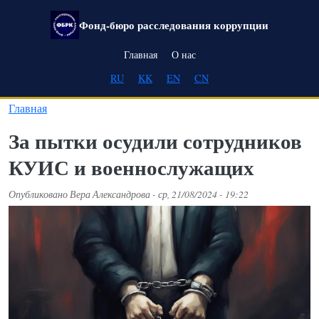
Перейти к основному содержанию
Фонд-бюро расследования коррупции
Main navigation
Главная
О нас
RU
KK
EN
CN
Главная
За пытки осудили сотрудников
КУИС и военнослужащих
Опубликовано
Вера Александрова
-
ср, 21/08/2024 - 19:22