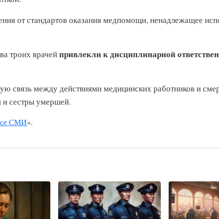
ления от стандартов оказания медпомощи, ненадлежащее ис
привлекли к дисциплинарной ответстве
ва троих врачей
ю связь между действиями медицинских работников и смерт
и и сестры умершей.
се СМИ
».