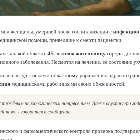
инфекцион
семьи женщины, умершей после госпитализации с
медицинской помощи, приведшие к смерти пациентки.
45-летнюю жительницу
ахстанской области,
города достав
ионного заболевания. Несмотря на лечение, её состояние у
лись в суд с иском к областному управлению здравоохранен
ения
медицинскими работниками своих обязанностей.
х тяжёлым психологическим потрясением. Даже спустя три го
дания», - говорится в сообщении.
инского и фармацевтического контроля проверка подтверди
нткой.