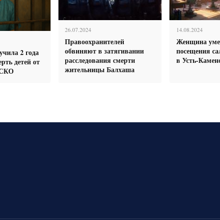
26.07.2024
14.08.2024
Правоохранителей
Женщина уме
обвиняют в затягивании
посещения са
учила 2 года
расследования смерти
в Усть-Камен
рть детей от
жительницы Балхаша
 СКО