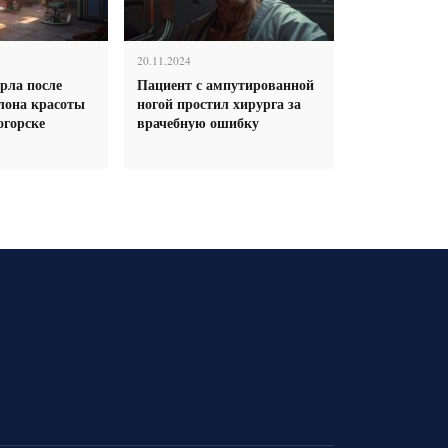
20.11.2024
рла после
Пациент с ампутированной
лона красоты
ногой простил хирурга за
огорске
врачебную ошибку