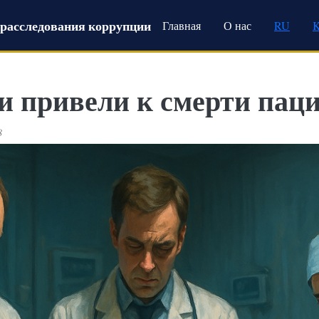
Main navigation
расследования коррупции
Главная
О нас
RU
 привели к смерти паци
8