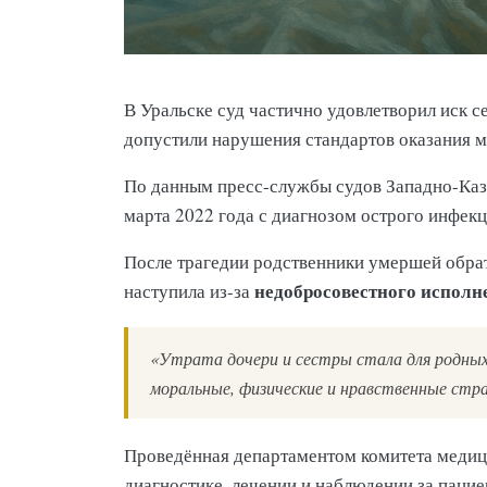
В Уральске суд частично удовлетворил иск 
допустили нарушения стандартов оказания 
По данным пресс-службы судов Западно-Каз
марта 2022 года с диагнозом острого инфекц
После трагедии родственники умершей обрати
недобросовестного исполн
наступила из-за
«Утрата дочери и сестры стала для родны
моральные, физические и нравственные стра
Проведённая департаментом комитета медиц
диагностике, лечении и наблюдении за пацие