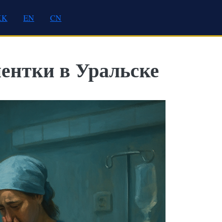
KK
EN
CN
ентки в Уральске