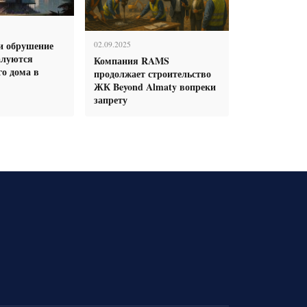
и обрушение
02.09.2025
алуются
Компания RAMS
о дома в
продолжает строительство
ЖК Beyond Almaty вопреки
запрету