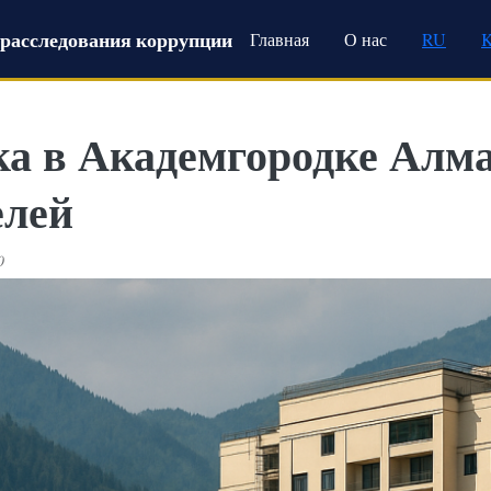
Main navigation
расследования коррупции
Главная
О нас
RU
ка в Академгородке Алм
елей
0