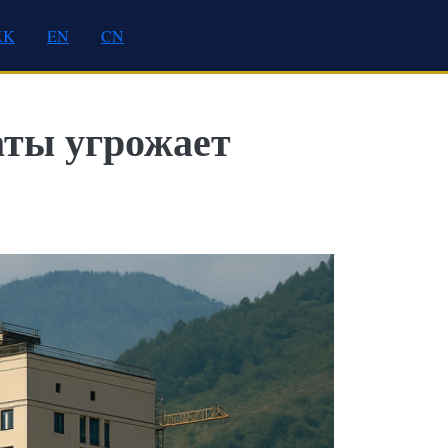
KK
EN
CN
аты угрожает