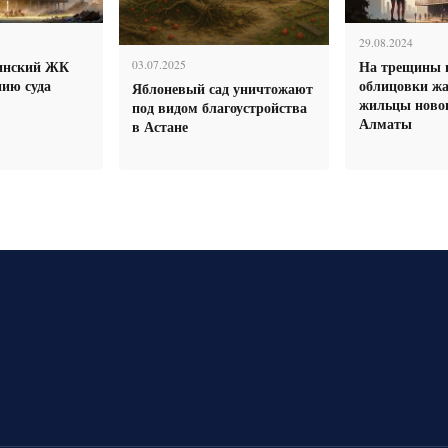
29.08.2024
инский ЖК
На трещины 
03.07.2025
нию суда
облицовки ж
Яблоневый сад уничтожают
жильцы новог
под видом благоустройства
Алматы
в Астане