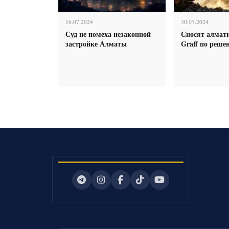
16.07.2024
30.07.2024
Суд не помеха незаконной
Сносят алмат
застройке Алматы
Graff по реше