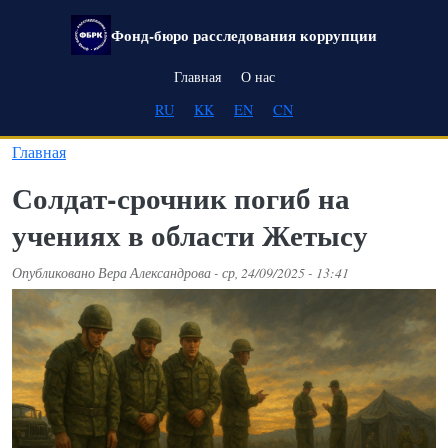
Перейти к основному содержанию
Фонд-бюро расследования коррупции
Main navigation
Главная
О нас
RU
KK
EN
CN
Главная
Солдат-срочник погиб на
учениях в области Жетысу
Опубликовано
Вера Александрова
-
ср, 24/09/2025 - 13:41