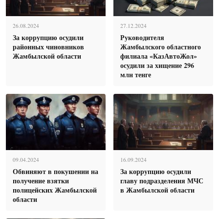
26.08.2024
27.12.2024
За коррупцию осудили
Руководителя
районных чиновников
Жамбылского областного
Жамбылской области
филиала «КазАвтоЖол»
осудили за хищение 296
млн тенге
09.04.2024
16.09.2024
Обвиняют в покушении на
За коррупцию осудили
получение взятки
главу подразделения МЧС
полицейских Жамбылской
в Жамбылской области
области