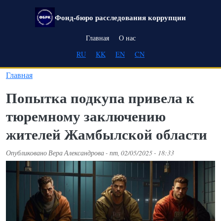
Перейти к основному содержанию
Фонд-бюро расследования коррупции
Main navigation
Главная
О нас
RU
KK
EN
CN
Главная
Попытка подкупа привела к
тюремному заключению
жителей Жамбылской области
Опубликовано
Вера Александрова
-
пт, 02/05/2025 - 18:33