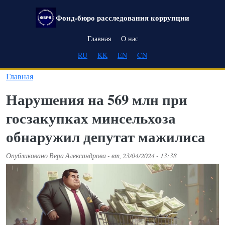
Перейти к основному содержанию
Фонд-бюро расследования коррупции
Main navigation
Главная
О нас
RU
KK
EN
CN
Главная
Нарушения на 569 млн при
госзакупках минсельхоза
обнаружил депутат мажилиса
Опубликовано
Вера Александрова
-
вт, 23/04/2024 - 13:38