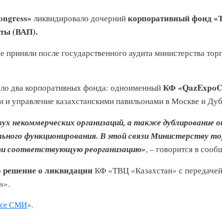
ngress»
корпоративный фонд «Т
ликвидировало дочерний
ты (ВАП).
 приняли после государственного аудита министерства торг
КФ «QazExpoC
ыло два корпоративных фонда: одноименный
 и управление казахстанскими павильонами в Москве и Дуб
ух некоммерческих организаций, а также дублирование о
льного функционирования. В этой связи Министерству то
сти соответствующую реорганизацию»
, – говорится в сооб
решение о ликвидации
о
КФ «ТВЦ «Казахстан» с передачей
s».
се СМИ
».