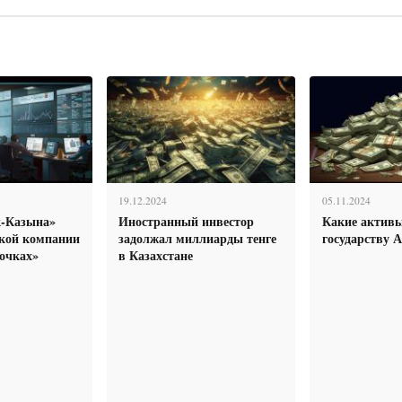
19.12.2024
05.11.2024
-Казына»
Иностранный инвестор
Какие активы
ской компании
задолжал миллиарды тенге
государству 
дочках»
в Казахстане