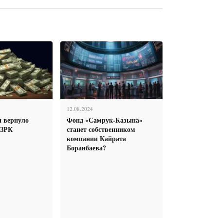
12.08.2024
 вернуло
Фонд «Самрук-Казына»
АЗРК
станет собственником
компании Кайрата
Боранбаева?