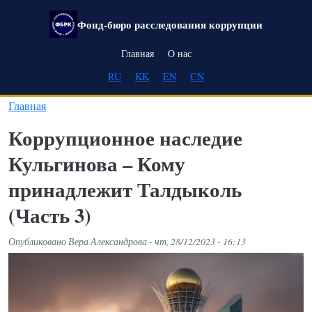
Перейти к основному содержанию
Фонд-бюро расследования коррупции
Main navigation
Главная
О нас
RU
KK
EN
CN
Главная
Коррупционное наследие
Кульгинова – Кому
принадлежит Талдыколь
(Часть 3)
Опубликовано
Вера Александрова
-
чт, 28/12/2023 - 16:13