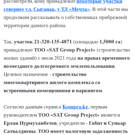
некоторые участки
рассмотрели, кому принадлежат
севернее ул. Сыганак, у ТД «Мечта»
. В этой части мы
продолжим рассказывать о собственниках прибрежной
территории данного района.
участок 21-320-135-4871
1,5000 га
Так,
(площадью
)
ТОО «SAT Group Project»
принадлежит
(строительство
на правах временного
жилых зданий) с июля 2021 года
возмездного долгосрочного землепользования
.
строительство
Целевое назначение -
многоквартирного жилого комплекса со
встроенными помещениями и паркингом
.
Kompra.kz
Согласно данным сервиса
, первым
ТОО «SAT Group Project»
руководителем
является
Ерлан Нурмуханбетов
Габит и Сункар
, учредители -
Сатвалдиевы
ТОО имеет налоговую задолженность
.