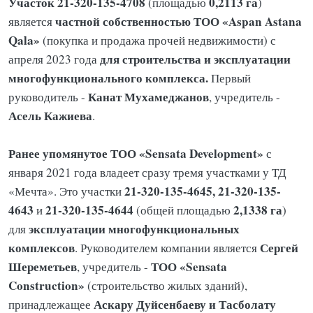
Участок 21-320-135-4708
0,2113 га
(площадью
)
частной собственностью ТОО «Aspan Astana
является
Qala»
(покупка и продажа прочей недвижимости) с
для строительства и эксплуатации
апреля 2023 года
многофункционального комплекса.
Первый
Канат Мухамеджанов
руководитель -
, учредитель -
Асель Кажиева
.
Ранее упомянутое ТОО «Sensata Development»
с
января 2021 года владеет сразу тремя участками у ТД
21-320-135-4645, 21-320-135-
«Мечта». Это участки
4643
21-320-135-4644
2,1338 га
и
(общей площадью
)
эксплуатации многофункциональных
для
комплексов
Сергей
. Руководителем компании является
Шереметьев
ТОО «Sensata
, учредитель -
Construction»
(строительство жилых зданий),
Аскару Дуйсенбаеву и Тасболату
принадлежащее