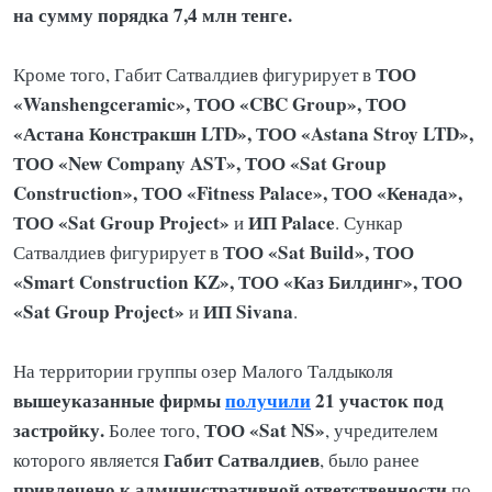
на сумму порядка 7,4 млн тенге.
ТОО
Кроме того, Габит Сатвалдиев
фигурирует в
«Wanshengceramic», ТОО «CBC Group», ТОО
«Астана Констракшн LTD», ТОО «Astana Stroy LTD»,
ТОО «New Company AST», ТОО «Sat Group
Construction», ТОО «Fitness Palace», ТОО «Кенада»,
ТОО «Sat Group Project»
ИП Palace
и
. Сункар
ТОО «Sat Build», ТОО
Сатвалдиев фигурирует в
«Smart Construction KZ», ТОО «Каз Билдинг», ТОО
«Sat Group Project»
ИП Sivana
и
.
На территории группы озер Малого Талдыколя
вышеуказанные фирмы
получили
21 участок под
застройку.
ТОО «Sat NS»
Более того,
, учредителем
Габит Сатвалдиев
которого является
, было ранее
привлечено к административной ответственности
по