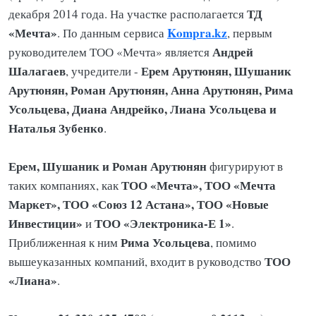
ТД
декабря 2014 года. На участке располагается
«Мечта»
Kompra.kz
. По данным сервиса
, первым
Андрей
руководителем ТОО «Мечта» является
Шалагаев
Ерем
Арутюнян, Шушаник
, учредители -
Арутюнян, Роман
Арутюнян, Анна
Арутюнян, Рима
Усольцева, Диана Андрейко, Лиана Усольцева и
Наталья Зубенко
.
Ерем, Шушаник и Роман Арутюнян
фигурируют в
ТОО «Мечта», ТОО «Мечта
таких компаниях, как
Маркет», ТОО «Союз 12 Астана», ТОО «Новые
Инвестиции»
ТОО «Электроника-Е 1»
и
.
Рима Усольцева
Приближенная к ним
, помимо
ТОО
вышеуказанных компаний, входит в руководство
«Лиана»
.