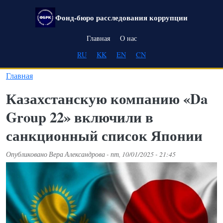
Перейти к основному содержанию
Фонд-бюро расследования коррупции
Main navigation
Главная
О нас
RU
KK
EN
CN
Главная
Казахстанскую компанию «Da
Group 22» включили в
санкционный список Японии
Опубликовано
Вера Александрова
-
пт, 10/01/2025 - 21:45