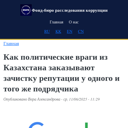
Перейти к основному содержанию
Фонд-бюро расследования коррупции
Main navigation
Главная
О нас
RU
KK
EN
CN
Главная
Как политические враги из
Казахстана заказывают
зачистку репутации у одного и
того же подрядчика
Опубликовано
Вера Александрова
-
ср, 11/06/2025 - 11:29