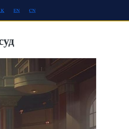
KK
EN
CN
суд