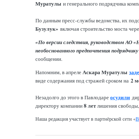
Муратулы
и генерального подрядчика компа
По данным пресс-службы ведомства, их под
Бузулук»
включая строительство моста чер
«По версии следствия, руководством АО «
необоснованного предпочтения подрядчику 
сообщении.
Аскара Муратулы
зад
Напомним, в апреле
2 м
виде содержания под стражей сроком на
осудили
Незадолго до этого в Павлодаре
дир
8 лет
директору компании
лишения свободы,
Наша редакция участвует в партнёрской сети «
В