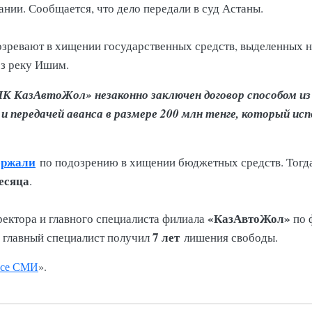
нии. Сообщается, что дело передали в суд Астаны.
озревают в хищении государственных средств, выделенных 
ез реку Ишим.
НК КазАвтоЖол» незаконно заключен договор способом из 
и передачей аванса в размере 200 млн тенге, который исп
ержали
по подозрению в хищении бюджетных средств. Тогда
есяца
.
«КазАвтоЖол»
ектора и главного специалиста филиала
по 
7 лет
 главный специалист получил
лишения свободы.
се СМИ
».