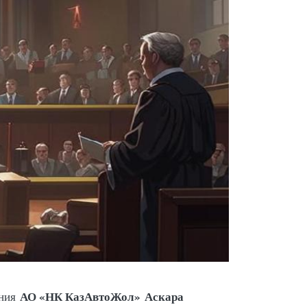
АО «НК КазАвтоЖол»
Аскара
ния