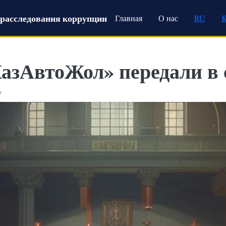
Main navigation
расследования коррупции
Главная
О нас
RU
КазАвтоЖол» передали в 
7