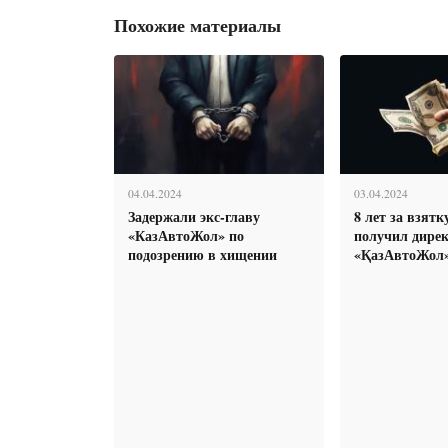
Похожие материалы
04.04.2024
03.04.2024
Задержали экс-главу
8 лет за взятк
«КазАвтоЖол» по
получил дире
подозрению в хищении
«ҚазАвтоЖол