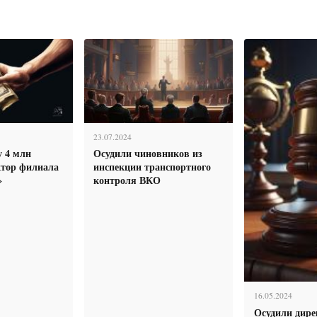
23.07.2024
у 4 млн
Осудили чиновников из
ктор филиала
инспекции транспортного
»
контроля ВКО
16.05.2024
Осудили дире