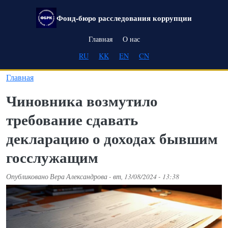
Перейти к основному содержанию
Фонд-бюро расследования коррупции
Main navigation
Главная
О нас
RU
KK
EN
CN
Главная
Чиновника возмутило
требование сдавать
декларацию о доходах бывшим
госслужащим
Опубликовано
Вера Александрова
-
вт, 13/08/2024 - 13:38