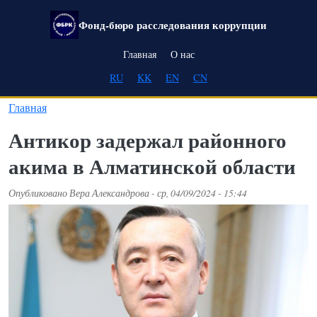
Перейти к основному содержанию
Фонд-бюро расследования коррупции
Main navigation
Главная
О нас
RU
KK
EN
CN
Главная
Антикор задержал районного
акима в Алматинской области
Опубликовано
Вера Александрова
-
ср, 04/09/2024 - 15:44