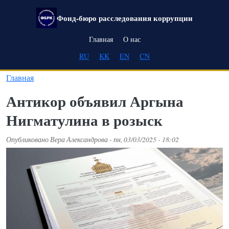
Перейти к основному содержанию
Фонд-бюро расследования коррупции
Main navigation
Главная
О нас
RU
KK
EN
CN
Главная
Антикор объявил Аргына
Нигматулина в розыск
Опубликовано
Вера Александрова
-
пн, 03/03/2025 - 18:02