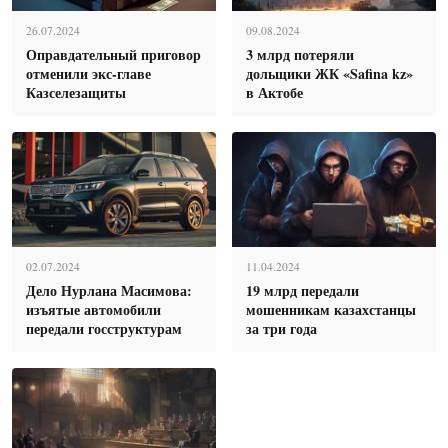
26.07.2024
09.08.2024
Оправдательный приговор
3 млрд потеряли
отменили экс-главе
дольщики ЖК «Safina kz»
Казселезащиты
в Актобе
02.07.2024
11.04.2024
Дело Нурлана Масимова:
19 млрд передали
изъятые автомобили
мошенникам казахстанцы
передали госструктурам
за три года