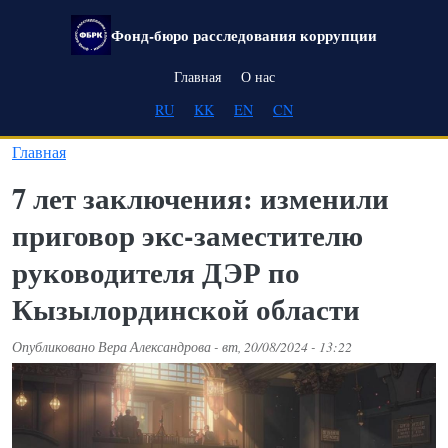
Перейти к основному содержанию
Фонд-бюро расследования коррупции
Main navigation
Главная
О нас
RU
KK
EN
CN
Главная
7 лет заключения: изменили
приговор экс-заместителю
руководителя ДЭР по
Кызылординской области
Опубликовано
Вера Александрова
-
вт, 20/08/2024 - 13:22