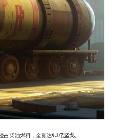
9.2亿坚戈
法侵占柴油燃料，金额达
。