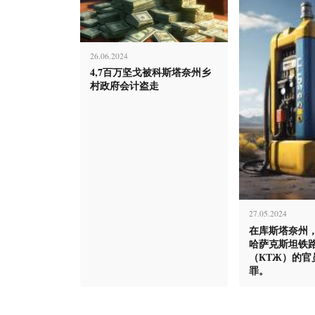
26.06.2024
4,7百万坚戈被科斯塔奈州乡
村政府会计盗走
27.05.2024
在库斯塔奈州
哈萨克斯坦铁
（КТЖ）的官
罪。