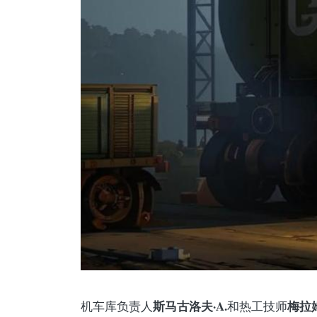
斯马古洛夫·A.
梅拉姆
机车库负责人
和热工技师