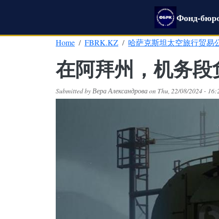
Skip to main content
Фонд-бюро
Home
FBRK.KZ
哈萨克斯坦太空旅行贸易
在阿拜州，机务段
Submitted by
Вера Александрова
on
Thu, 22/08/2024 - 16: