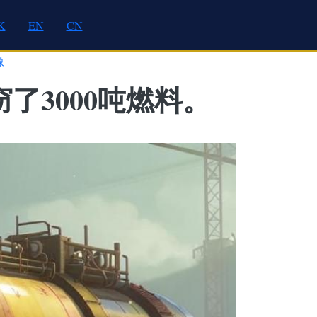
K
EN
CN
像
了3000吨燃料。