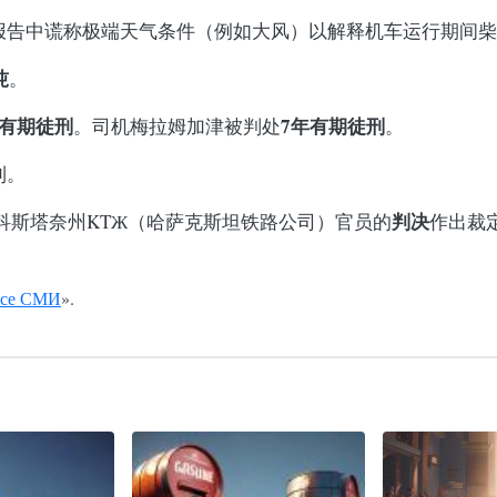
报告中谎称极端天气条件（例如大风）以解释机车运行期间柴
吨
。
年有期徒刑
7年有期徒刑
。司机梅拉姆加津被判处
。
利。
判决
科斯塔奈州KTЖ（哈萨克斯坦铁路公司）官员的
作出裁
。
се СМИ
».