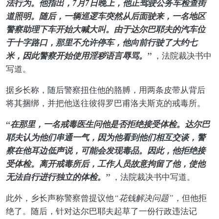
法行为。他指出，7月7日晚上，他正驾驶公务车检查街
道照明。随后，一辆巡逻车突然从后面驶来，一名地区
警察助理下车开始大喊大叫。由于达尔巴耶夫的汽车位
于十字路口，那里不允许停车，他向前行驶了大约七
米，因此警察开始使用淫秽语言辱骂。”
，法院裁决书中
写道。
据乡长称，随后警察扭住他的胳膊，用两条皮带从背后
将其捆绑，并把他送往彼得罗巴甫洛夫斯克的戒毒所。
“在那里，一名戒毒医生问他是否拒绝接受体检。达尔巴
耶夫认为他们串通一气，因为他看到他们相互交谈，警
察在他耳边低声说，可能会发现毒品。因此，他拒绝接
受体检。离开戒毒所后，工作人员故意拘留了他，使他
无法自行进行独立的体检。”
，法院裁决书中写道。
此外，乡长声称警察曾提议他
“花钱解决问题”
，但他拒
绝了。随后，针对达尔巴耶夫起草了一份行政违法记