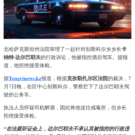
卡
北哈萨克斯坦州法院审理了一起针对别斯科尔乡乡长
纳特·达尔巴耶夫
的行政诉讼，他被指控酒后驾车。据报
道，他拒绝接受体检。
Tengrinews.kz
克孜勒扎尔区法院
据
报道，根据
的裁决，7
月7日晚，在区中心别斯科尔，警察拦下了达尔巴耶夫驾
驶的公务车。
执法人员怀疑司机醉酒，因此将他送往戒毒所，但乡长
拒绝接受体检。
“在法庭听证会上，达尔巴耶夫不承认其被指控的行政违