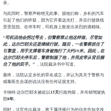
录。
与此同时，警察声称绝无此事。据他们称，乡长的汽车
引起了他们的怀疑，因为它开着远光灯，并且行驶路线
歪歪扭扭。在停车时，司机身上散发出浓烈的酒精味。
“司机说他会拐过弯去，但警察禁止他这样做。尽管如
此，达尔巴耶夫还是继续行驶。随后，一名警察抓住了
引擎盖，用手支撑着车身被拖行了大约10米。因此，在
达尔巴耶夫停车后，警察制服了他，并用皮带从背后捆
住了他的双手。”
，法院裁决书中写道。
最终，法院认定乡长的罪名成立，并认为其关于警察与
戒毒医生合谋的说法没有任何证据支持。
15天
卡纳特·达尔巴耶夫被处以
行政拘留，并吊销驾驶执
8年
照
。
同时，法官作出裁决，将下属违规行为的信息告知克孜