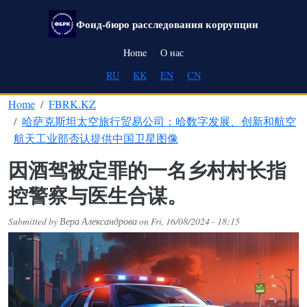
Skip to main content
Фонд-бюро расследования коррупции
Main navigation
Home
О нас
RU
KK
EN
CN
Home
FBRK.KZ
哈萨克斯坦太空旅行贸易公司：哈数字发展、创新和航空
航天工业部否认提供中国卫星图像
因酒驾被定罪的一名乡村村长指
控警察与医生合谋。
Submitted by
Вера Александрова
on
Fri, 16/08/2024 - 18:15