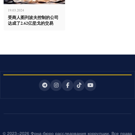
19.03.2024
受商人图列波夫控制的公司
达成了2.62亿坚戈的交易
© 2023–2026 Фонд-бюро расследования коррупции. Все права