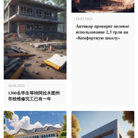
18.03.2024
Антикор проверит целевое
использование 2,3 трлн на
«Комфортную школу»
16.04.2024
1300名学生等待阿拉木图州
学校维修完工已有一年