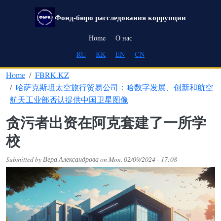
Skip to main content
Фонд-бюро расследования коррупции
Main navigation
Home
О нас
RU
KK
EN
CN
Home
FBRK.KZ
哈萨克斯坦太空旅行贸易公司：哈数字发展、创新和航空
航天工业部否认提供中国卫星图像
贪污者出资在阿克套建了一所学
校
Submitted by
Вера Александрова
on
Mon, 02/09/2024 - 17:08