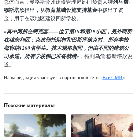
特列乌詹·
总体而言，曼格斯套州建设管理局部门负责人
穆斯塔欣
教育基础设施支持基金
指出，从
中拨出了资
金，用于在该地区建设四所学校。
«其中两所在阿克套——位于第18和第19小区，另外两所
在穆奈利区：克孜勒托别村和巴斯库德克村。所有学校
都容纳1200名学生。技术规格相同，但由不同的建筑公
司承建。所有学校都已准备就绪»
，特列乌詹·穆斯塔欣说
道。
Наша редакция участвует в партнёрской сети «
Все СМИ
».
Похожие материалы