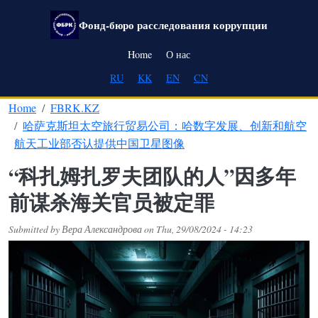
Skip to main content
Фонд-бюро расследования коррупции
Main navigation
Home
О нас
RU
KK
EN
CN
Home
FBRK.KZ
哈萨克斯坦太空旅行贸易公司：哈数字发展、创新和航空
航天工业部否认提供中国卫星图像
“科扎姆扎罗夫团队的人”因多年
前谋杀海关官员被定罪
Submitted by
Вера Александрова
on
Thu, 29/08/2024 - 14:23