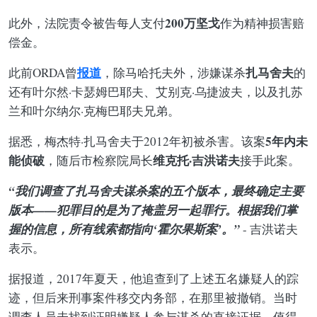
200万坚戈
此外，法院责令被告每人支付
作为精神损害赔
偿金。
报道
扎马舍夫
此前ORDA曾
，除马哈托夫外，涉嫌谋杀
的
还有叶尔然·卡瑟姆巴耶夫、艾别克·乌捷波夫，以及扎苏
兰和叶尔纳尔·克梅巴耶夫兄弟。
5年内未
据悉，梅杰特·扎马舍夫于2012年初被杀害。该案
能侦破
维克托·吉洪诺夫
，随后市检察院局长
接手此案。
“我们调查了扎马舍夫谋杀案的五个版本，最终确定主要
版本——犯罪目的是为了掩盖另一起罪行。根据我们掌
握的信息，所有线索都指向‘霍尔果斯案’。”
- 吉洪诺夫
表示。
据报道，2017年夏天，他追查到了上述五名嫌疑人的踪
迹，但后来刑事案件移交内务部，在那里被撤销。当时
调查人员未找到证明嫌疑人参与谋杀的直接证据。值得