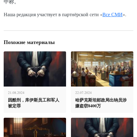
中称。
Наша редакция участвует в партнёрской сети «
Все СМИ
».
Похожие материалы
21.08.2024
22.07.2024
因酷刑，库伊斯员工和军人
哈萨克斯坦邮政局出纳员涉
被定罪
嫌盗窃8400万