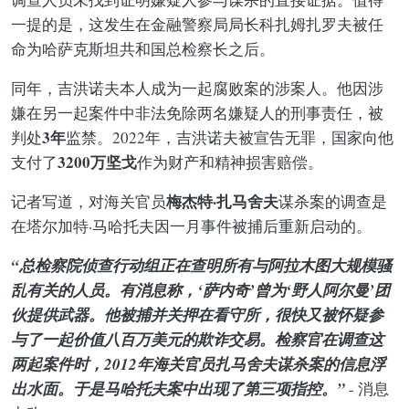
一提的是，这发生在金融警察局局长科扎姆扎罗夫被任
命为哈萨克斯坦共和国总检察长之后。
同年，吉洪诺夫本人成为一起腐败案的涉案人。他因涉
嫌在另一起案件中非法免除两名嫌疑人的刑事责任，被
3年
判处
监禁。2022年，吉洪诺夫被宣告无罪，国家向他
3200万坚戈
支付了
作为财产和精神损害赔偿。
梅杰特·扎马舍夫
记者写道，对海关官员
谋杀案的调查是
在塔尔加特·马哈托夫因一月事件被捕后重新启动的。
“总检察院侦查行动组正在查明所有与阿拉木图大规模骚
乱有关的人员。有消息称，‘萨内奇’曾为‘野人阿尔曼’团
伙提供武器。他被捕并关押在看守所，很快又被怀疑参
与了一起价值八百万美元的欺诈交易。检察官在调查这
两起案件时，2012年海关官员扎马舍夫谋杀案的信息浮
出水面。于是马哈托夫案中出现了第三项指控。”
- 消息