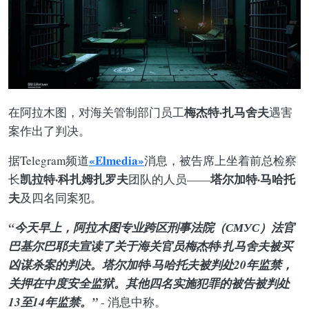
梅杰特·扎马舍夫
在阿拉木图，对海关管制部门员工
遇害
案作出了判决。
«Elmedia»
据Telegram频道
消息，被告席上坐着前总检察
凯拉特·科扎姆扎罗夫
塔尔加特·马哈托
长
团队的人员——
夫
及四名同案犯。
“今天早上，阿拉木图专业跨区刑事法院（СМУС）法官
巴基尔巴耶夫宣读了关于海关官员梅杰特·扎马舍夫被买
凶谋杀案的判决。塔尔加特·马哈托夫被判处20年监禁，
关押在中度安全监狱。其他四名实施犯罪的被告被判处
13至14年监禁。”
- 消息中称。