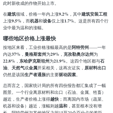
此时新收成的作物开始上市。
建筑
9.2%
建筑安装工程
在
领域，价格一年内上涨
，其中
9.5%
机器
设备
1.7%
上涨
，而
和
仅上涨
。这是所有四个行
业中最为温和的涨幅。
哪些地区价格上涨最快
阿特劳州
按地区来看，工业价格涨幅最高的是
——一年
37%
曼格斯套州
29%
克孜勒奥尔达州
内达
，
为
，
为
22.8%
东哈萨克斯坦州
21.9%
石
，
为
。这四个地区都与
油
天然气
金属
原材料出口
、
或
开采相关，这再次证实，
生产者通胀
驱动因素
仍然是该国
的主要
。
总而言之，国家统计局的所有四份报告都汇集成了一幅
图景。一个行业离原材料和出口（石油、金属、牲畜）
越快
越近，生产者价格上涨得
；而离国内市场（蔬菜、
温和
机器和设备）越近，涨幅则越
，甚至根本没有增
长。阿特劳州与其他地区之间15至20个百分点的差距