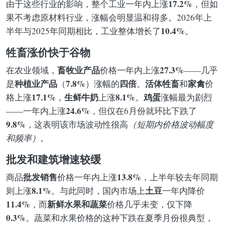
17.2%
由于这些行业的影响，整个工业一年内上涨
，但如
果不考虑原材料行业，涨幅会明显温和得多。2026年上
10.4%
半年与2025年同期相比，工业整体增长了
。
牲畜涨价快于谷物
畜牧业产品
27.3%
在农业领域，
价格一年内上涨
——几乎
种植业产品
7.8%
四倍
活体牲畜
家禽
是
（
）涨幅的
。
和
价
17.1%
生鲜牛奶
8.1%
鸡蛋
格上涨
，
上涨
。
涨幅最为剧烈
24.6%
——一年内上涨
，但仅在6月份就环比下跌了
9.8%
，这表明该市场波动性很高
（短期内价格波动幅度
和频率）
。
批发和建筑增速较缓
批发销售
13.8%
商品
价格一年内上涨
，上半年较去年同期
8.1%
土豆
则上涨
。与此同时，国内市场上
一年内降价
11.4%
新鲜水果和蔬菜
，而
价格几乎未变，仅下降
0.3%
。蔬菜和水果价格的这种下跌在夏季月份很典型，