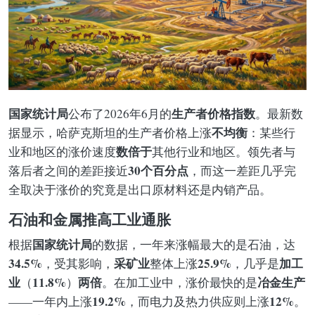
国家统计局
生产者价格指数
公布了2026年6月的
。最新数
不均衡
据显示，哈萨克斯坦的生产者价格上涨
：某些行
数倍于
业和地区的涨价速度
其他行业和地区。领先者与
30个百分点
落后者之间的差距接近
，而这一差距几乎完
全取决于涨价的究竟是出口原材料还是内销产品。
石油和金属推高工业通胀
国家统计局
根据
的数据，一年来涨幅最大的是石油，达
34.5%
采矿业
25.9%
加工
，受其影响，
整体上涨
，几乎是
业
11.8%
两倍
冶金生产
（
）
。在加工业中，涨价最快的是
19.2%
12%
——一年内上涨
，而电力及热力供应则上涨
。