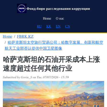
Skip to main content
Фонд-бюро расследования коррупции
Main navigation
Home
О нас
RU
KK
EN
CN
Home
FBRK.KZ
哈萨克斯坦太空旅行贸易公司：哈数字发展、创新和航空
航天工业部否认提供中国卫星图像
哈萨克斯坦的石油开采成本上涨
速度超过任何其他行业
Submitted by
Gorin_S
on
Tue, 07/07/2026 - 15:59