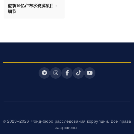
盗窃10亿卢布水资源项目：
细节
© 2023–2026 Фонд-бюро расследования коррупции. Все права
защищены.