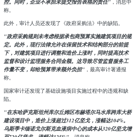
控。同时，企业不承担未提交报告表格的责任"
，消息中
称。
此外，审计人员还发现了《政府采购法》中的缺陷。
"政府采购规则未考虑根据承包商预算实施建筑项目的规
定。此外，现行法律允许在保留技术和结构部分的前提
下，对建筑项目进行调整和造价上涨时，同时提高技术
监督和设计监理服务合同金额。这导致尽管监督服务工
作量不变，却给预算带来额外负担"
，最高审计署通报
称。
国家审计还发现了基础设施项目实施过程中的违规和缺
陷。
"在东哈萨克斯坦州库尔丘姆区布赫塔尔马水库跨库大桥
建设项目中，造价上涨超过312亿坚戈，涨幅达104%。
乌斯季卡缅诺戈尔斯克血液病中心的成本从320亿坚戈增
至720亿坚戈，涨幅达125%"
，消息称。