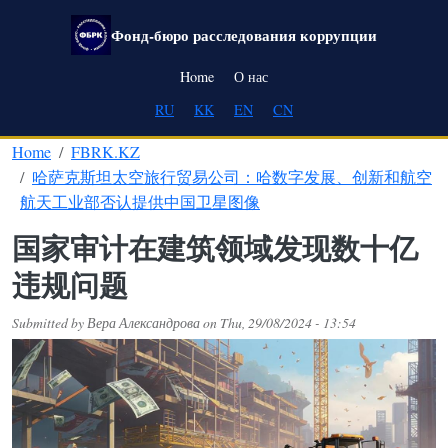
Skip to main content
Фонд-бюро расследования коррупции
Main navigation
Home
О нас
RU
KK
EN
CN
Home
FBRK.KZ
哈萨克斯坦太空旅行贸易公司：哈数字发展、创新和航空
航天工业部否认提供中国卫星图像
国家审计在建筑领域发现数十亿
违规问题
Submitted by
Вера Александрова
on
Thu, 29/08/2024 - 13:54