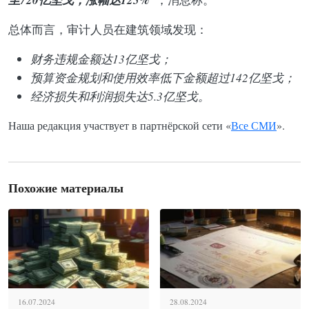
总体而言，审计人员在建筑领域发现：
财务违规金额达13亿坚戈；
预算资金规划和使用效率低下金额超过142亿坚戈；
经济损失和利润损失达5.3亿坚戈。
Наша редакция участвует в партнёрской сети «
Все СМИ
».
Похожие материалы
16.07.2024
28.08.2024