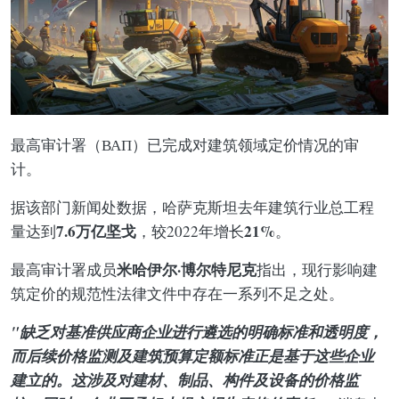
最高审计署（ВАП）已完成对建筑领域定价情况的审
计。
据该部门新闻处数据，哈萨克斯坦去年建筑行业总工程
7.6万亿坚戈
21%
量达到
，较2022年增长
。
米哈伊尔·博尔特尼克
最高审计署成员
指出，现行影响建
筑定价的规范性法律文件中存在一系列不足之处。
"缺乏对基准供应商企业进行遴选的明确标准和透明度，
而后续价格监测及建筑预算定额标准正是基于这些企业
建立的。这涉及对建材、制品、构件及设备的价格监