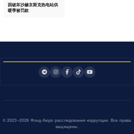
因破坏沙赫京斯克热电站供
暖季被罚款
© 2023–2026 Фонд-бюро расследования коррупции. Все права
защищены.