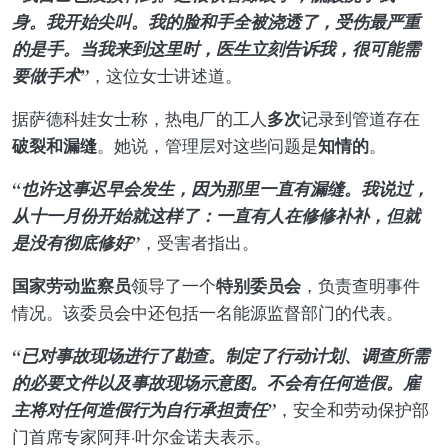
身。我开始尖叫。我的脸和手全被浇透了，受伤最严重
的是手。当我来到这里时，医生立刻告诉我，很可能需
要做手术”
，这位女士讲述道。
多次
据萨德科娃女士称，热电厂的工人
记录到管道存在
破裂和漏缝
知情的
。她说，管理层对这些问题是
。
“也许这事迟早会发生，因为那里一直有漏缝。我说过，
从十一月份开始就这样了：一直有人在修修补补，但就
是没有彻底修好”
，受害者指出。
国家劳动监察员
特别委员会
领导了一个
，负责查明事件
情况。该委员会中还包括一名能源监督部门的代表。
“已对事故现场进行了勘查。制定了行动计划、调查所需
的必要文件以及事故现场示意图。不会有任何造假。雇
主将对任何造假行为自行承担责任”
，安全和劳动保护部
门首席专家阿拜·叶尔金诺夫表示。