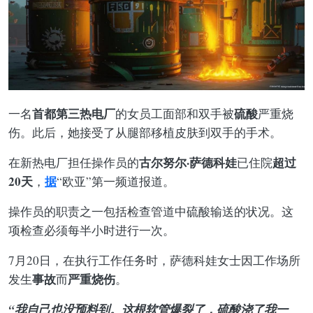
首都第三热电厂
硫酸
一名
的女员工面部和双手被
严重烧
伤。此后，她接受了从腿部移植皮肤到双手的手术。
古尔努尔·萨德科娃
超过
在新热电厂担任操作员的
已住院
20天
据
，
“欧亚”第一频道报道。
操作员的职责之一包括检查管道中硫酸输送的状况。这
项检查必须每半小时进行一次。
7月20日，在执行工作任务时，萨德科娃女士因工作场所
事故
严重烧伤
发生
而
。
“我自己也没预料到。这根软管爆裂了，硫酸浇了我一