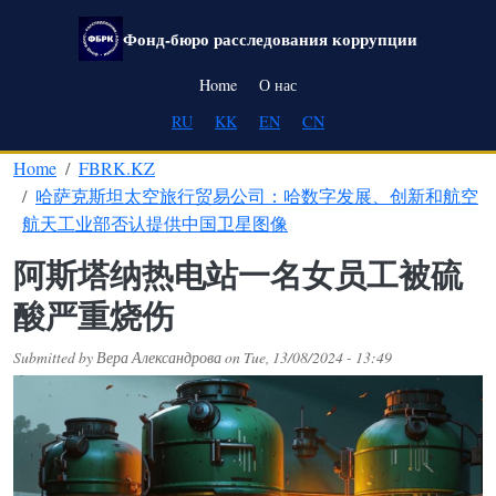
Skip to main content
Фонд-бюро расследования коррупции
Main navigation
Home
О нас
RU
KK
EN
CN
Home
FBRK.KZ
哈萨克斯坦太空旅行贸易公司：哈数字发展、创新和航空
航天工业部否认提供中国卫星图像
阿斯塔纳热电站一名女员工被硫
酸严重烧伤
Submitted by
Вера Александрова
on
Tue, 13/08/2024 - 13:49