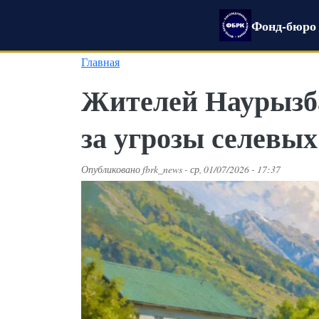
Перейти к основному содержанию
Фонд-бюро 
Главная
Жителей Наурызба
за угрозы селевых
Опубликовано
fbrk_news
-
ср, 01/07/2026 - 17:37