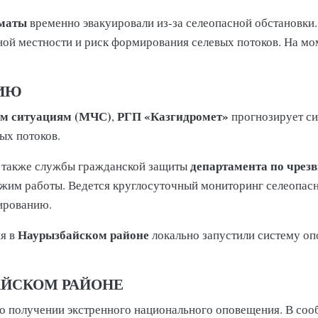
лматы
временно эвакуировали из-за селеопасной обстановки
ной местности и риск формирования селевых потоков. На м
ЦИЮ
ым ситуациям (МЧС)
РГП «Казгидромет»
,
прогнозирует сил
ых потоков.
департамента по чре
а также службы гражданской защиты
жим работы. Ведется круглосуточный мониторинг селеопасн
гированию.
Наурызбайском районе
я в
локально запустили систему оп
АЙСКОМ РАЙОНЕ
 получении экстренного национального оповещения. В соо