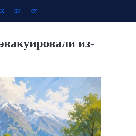
KK
EN
CN
эвакуировали из-