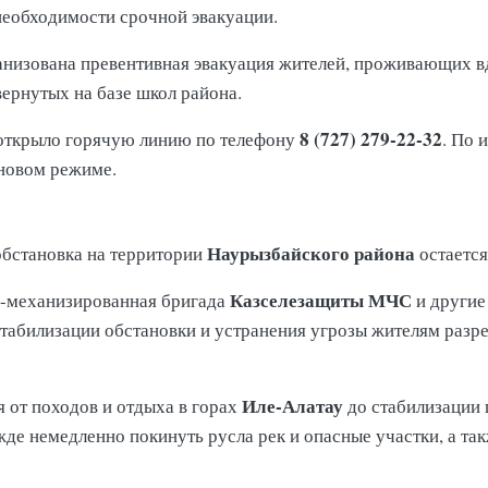
необходимости срочной эвакуации.
ганизована превентивная эвакуация жителей, проживающих в
вернутых на базе школ района.
8 (727) 279-22-32
открыло горячую линию по телефону
. По 
ановом режиме.
Наурызбайского района
обстановка на территории
остается
Казселезащиты МЧС
о-механизированная бригада
и другие
табилизации обстановки и устранения угрозы жителям разреш
Иле-Алатау
 от походов и отдыха в горах
до стабилизации 
де немедленно покинуть русла рек и опасные участки, а так