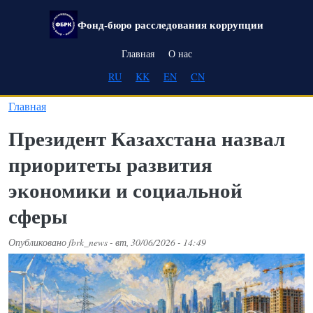
Перейти к основному содержанию
Фонд-бюро расследования коррупции
Main navigation
Главная
О нас
RU
KK
EN
CN
Главная
Президент Казахстана назвал
приоритеты развития
экономики и социальной
сферы
Опубликовано
fbrk_news
-
вт, 30/06/2026 - 14:49