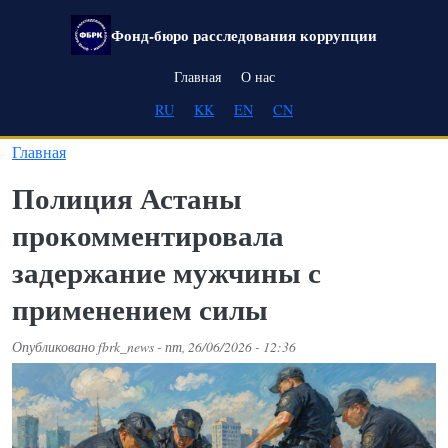
Перейти к основному содержанию
Фонд-бюро расследования коррупции
Main navigation
Главная
О нас
RU
KK
EN
CN
Главная
Полиция Астаны
прокомментировала
задержание мужчины с
применением силы
Опубликовано
fbrk_news
-
пт, 26/06/2026 - 12:36