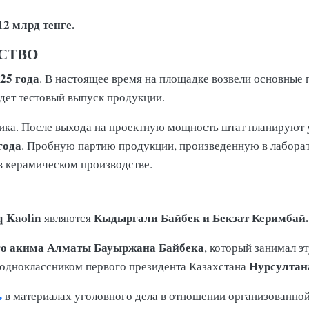
12 млрд тенге.
СТВО
025 года
. В настоящее время на площадке возвели основные
дет тестовый выпуск продукции.
ика. После выхода на проектную мощность штат планируют
года
. Пробную партию продукции, произведенную в лабора
в керамическом производстве.
q Kaolin
Кыдыргали Байбек и Бекзат Керимбай.
являются
о акима Алматы Бауыржана Байбека
, который занимал э
Нурсултан
 одноклассником первого президента Казахстана
ь
в материалах уголовного дела в отношении организованно