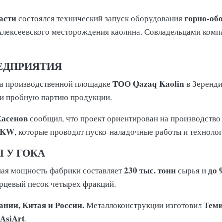
асти
горно-об
состоялся технический запуск оборудования
 Алексеевского месторождения каолина. Совладельцами ком
РЕДПРИЯТИЯ
ТОО Qazaq Kaolin
на производственной площадке
в Зеренди
ли пробную партию продукции.
Хасенов
сообщил, что проект ориентирован на производство
AKW
, которые проводят пуско-наладочные работы и техноло
 У ГОКА
230 тыс. тонн
до 
ная мощность фабрики составляет
сырья и
рцевый песок четырех фракций.
ании, Китая и России.
Теми
Металлоконструкции изготовил
AsiArt
.