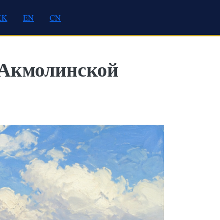
KK
EN
CN
 Акмолинской