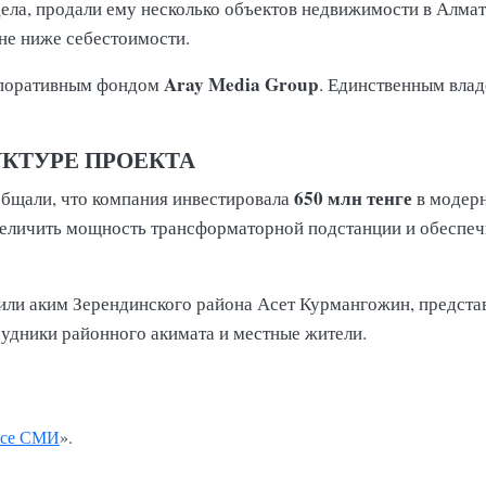
ела, продали ему несколько объектов недвижимости в Алмат
ене ниже себестоимости.
Aray Media Group
рпоративным фондом
. Единственным влад
УКТУРЕ ПРОЕКТА
650 млн тенге
бщали, что компания инвестировала
в модерн
величить мощность трансформаторной подстанции и обеспеч
тили аким Зерендинского района Асет Курмангожин, предста
удники районного акимата и местные жители.
се СМИ
».