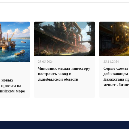
23.05.2024
25.11.2024
Чиновник мешал инвестору
Серые схемы
построить завод в
добывающем 
Жамбылской области
Казахстана п
т новых
мешать бизне
 проекта на
пийском море