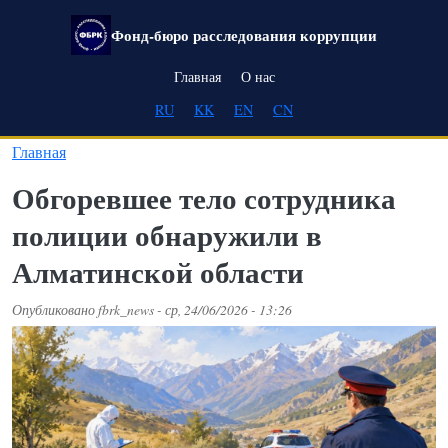
Перейти к основному содержанию
Фонд-бюро расследования коррупции
Main navigation
Главная
О нас
RU
KK
EN
CN
Главная
Обгоревшее тело сотрудника
полиции обнаружили в
Алматинской области
Опубликовано
fbrk_news
-
ср, 24/06/2026 - 13:26